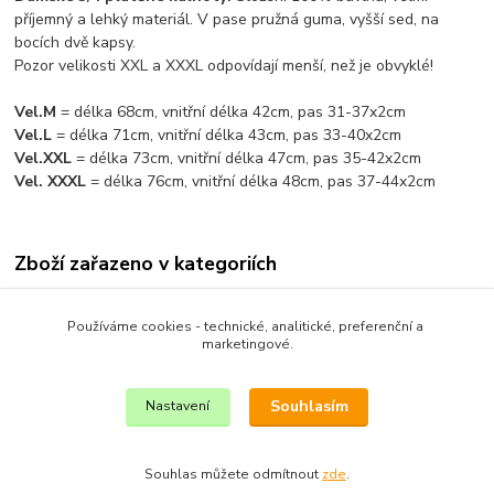
příjemný a lehký materiál. V pase pružná guma, vyšší sed, na
bocích dvě kapsy.
Pozor velikosti XXL a XXXL odpovídají menší, než je obvyklé!
Vel.M
= délka 68cm, vnitřní délka 42cm, pas 31-37x2cm
Vel.L
= délka 71cm, vnitřní délka 43cm, pas 33-40x2cm
Vel.XXL
= délka 73cm, vnitřní délka 47cm, pas 35-42x2cm
Vel. XXXL
= délka 76cm, vnitřní délka 48cm, pas 37-44x2cm
Zboží zařazeno v kategoriích
LETNÍ VÝPRODEJ OBLEČENÍ
Používáme cookies - technické, analitické, preferenční a
DÁMSKÉ OBLEČENÍ
marketingové.
KALHOTY 3/4
Souhlasím
Nastavení
Souhlas můžete odmítnout
zde
.
Vytvořeno na
Eshop-rychle.cz