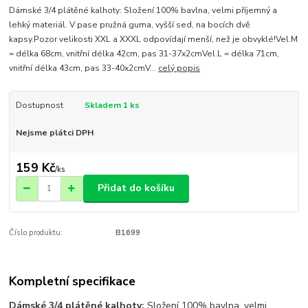
Dámské 3/4 plátěné kalhoty: Složení 100% bavlna, velmi příjemný a
lehký materiál. V pase pružná guma, vyšší sed, na bocích dvě
kapsy.Pozor velikosti XXL a XXXL odpovídají menší, než je obvyklé!Vel.M
= délka 68cm, vnitřní délka 42cm, pas 31-37x2cmVel.L = délka 71cm,
vnitřní délka 43cm, pas 33-40x2cmV...
celý popis
Dostupnost
Skladem 1 ks
Nejsme plátci DPH
159 Kč
/
ks
Přidat do košíku
Číslo produktu:
B1699
Kompletní specifikace
Dámské 3/4 plátěné kalhoty:
Složení 100% bavlna, velmi