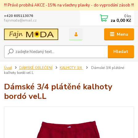
!!! Právě probíhá AKCE -15% na všechny plavky - do vyprodání zásob !!!
0
ks
+420 605113076
za
0,00 Kč
fajnmoda@email.cz
Menu
Hledat
Úvod
DÁMSKÉ OBLEČENÍ
KALHOTY 3/4
Dámské 3/4 plátěné
kalhoty bordó vel.L
Dámské 3/4 plátěné kalhoty
bordó vel.L