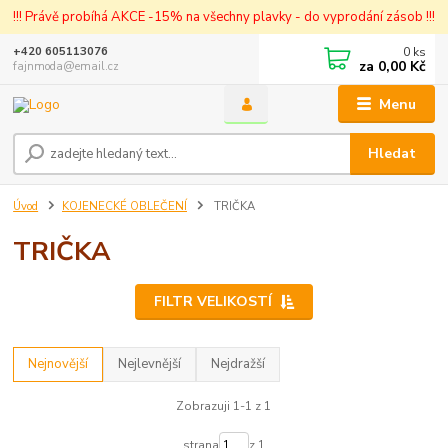
!!! Právě probíhá AKCE -15% na všechny plavky - do vyprodání zásob !!!
0
ks
+420 605113076
za
0,00 Kč
fajnmoda@email.cz
Menu
Hledat
Úvod
KOJENECKÉ OBLEČENÍ
TRIČKA
TRIČKA
FILTR VELIKOSTÍ
Nejnovější
Nejlevnější
Nejdražší
Zobrazuji 1-1 z 1
strana
z 1