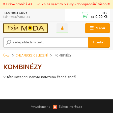
!!! Právě probíhá AKCE -15% na všechny plavky - do vyprodání zásob !!!
0
ks
+420 605113076
za
0,00 Kč
fajnmoda@email.cz
Menu
Hledat
Úvod
CHLAPECKÉ OBLEČENÍ
KOMBINÉZY
KOMBINÉZY
V této kategorii nebylo nalezeno žádné zboží.
Vytvořeno na
Eshop-rychle.cz