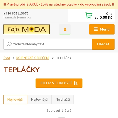
!!! Právě probíhá AKCE -15% na všechny plavky - do vyprodání zásob !!!
0
ks
+420 605113076
za
0,00 Kč
fajnmoda@email.cz
Menu
Hledat
Úvod
KOJENECKÉ OBLEČENÍ
TEPLÁČKY
TEPLÁČKY
FILTR VELIKOSTÍ
Nejnovější
Nejlevnější
Nejdražší
Zobrazuji 1-2 z 2