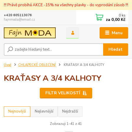
!!! Právě probíhá AKCE -15% na všechny plavky - do vyprodání zásob !!!
0
ks
+420 605113076
za
0,00 Kč
fajnmoda@email.cz
Menu
Hledat
Úvod
CHLAPECKÉ OBLEČENÍ
KRAŤASY A 3/4 KALHOTY
KRAŤASY A 3/4 KALHOTY
FILTR VELIKOSTÍ
Nejnovější
Nejlevnější
Nejdražší
Zobrazuji 1-41 z 41