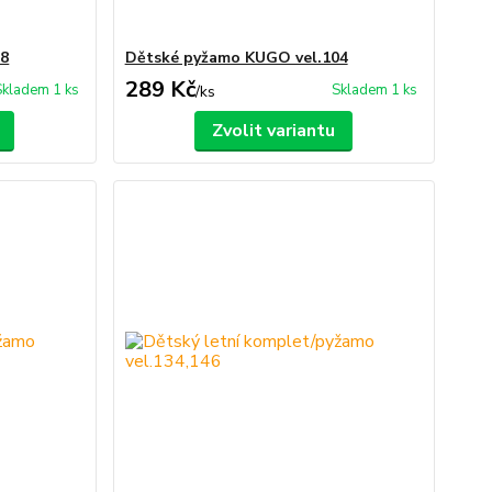
58
Dětské pyžamo KUGO vel.104
289 Kč
Skladem 1 ks
Skladem 1 ks
/
ks
Zvolit variantu