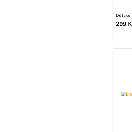
Dětské 
299 K