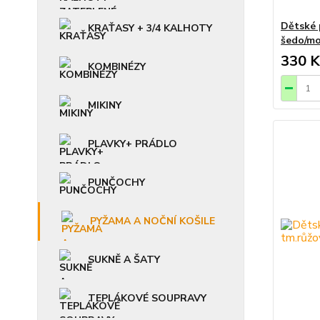
Dětské
KRAŤASY + 3/4 KALHOTY
šedo/mo
330 K
KOMBINÉZY
MIKINY
PLAVKY+ PRÁDLO
PUNČOCHY
PYŽAMA A NOČNÍ KOŠILE
SUKNĚ A ŠATY
TEPLÁKOVÉ SOUPRAVY