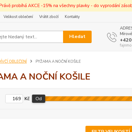
! Právě probíhá AKCE -15% na všechny plavky - do vyprodání zásob 
Velikost oblečení
Vrátit zboží
Kontakty
ADRES
Mírové
Hledat
+420
fajnmo
ÍVČÍ OBLEČENÍ
PYŽAMA A NOČNÍ KOŠILE
AMA A NOČNÍ KOŠILE
Kč
Od
FILTR VELIKOSTÍ