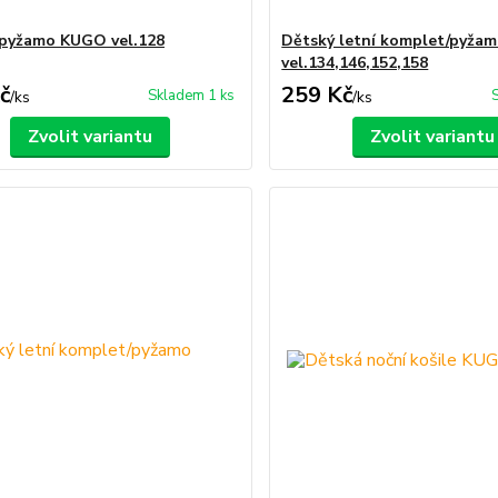
pyžamo KUGO vel.128
Dětský letní komplet/pyža
vel.134,146,152,158
č
259 Kč
Skladem 1 ks
/
ks
/
ks
Zvolit variantu
Zvolit variantu