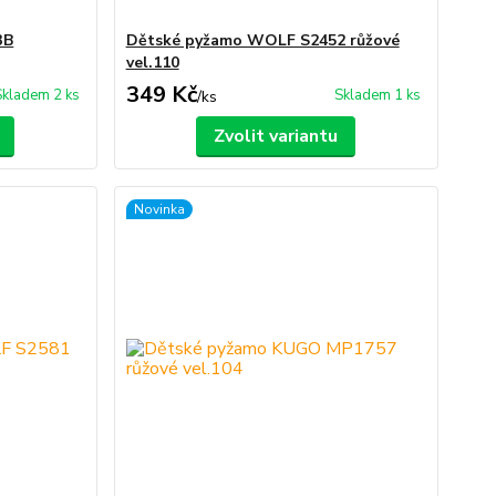
3B
Dětské pyžamo WOLF S2452 růžové
vel.110
349 Kč
Skladem 2 ks
Skladem 1 ks
/
ks
Zvolit variantu
Novinka