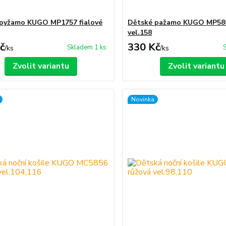
pyžamo KUGO MP1757 fialové
Dětské pažamo KUGO MP586
vel.158
č
330 Kč
Skladem 1 ks
/
ks
/
ks
Zvolit variantu
Zvolit variantu
Novinka