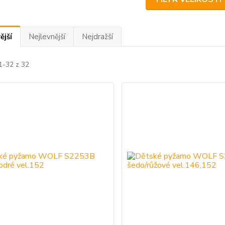
ější
Nejlevnější
Nejdražší
1-32 z 32