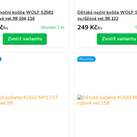
noční košile WOLF S2581
Dětská noční košile WOLF 
vá vel.98,104,116
sv.růžová vel.98,122
č
249 Kč
Skladem 3 ks
/
ks
/
ks
Zvolit variantu
Zvolit variantu
Novinka