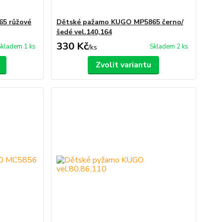
5 růžové
Dětské pažamo KUGO MP5865 černo/
šedé vel.140,164
330 Kč
Skladem 1 ks
Skladem 2 ks
/
ks
Zvolit variantu