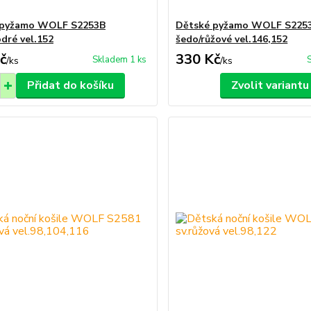
 pyžamo WOLF S2253B
Dětské pyžamo WOLF S225
dré vel.152
šedo/růžové vel.146,152
č
330 Kč
Skladem 1 ks
/
ks
/
ks
Přidat do košíku
Zvolit variantu