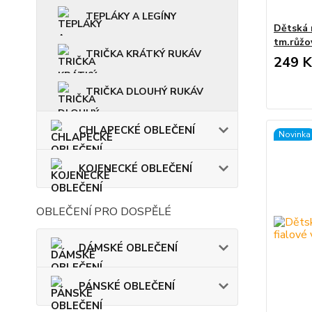
TEPLÁKY A LEGÍNY
Dětská 
tm.růžo
TRIČKA KRÁTKÝ RUKÁV
249 K
TRIČKA DLOUHÝ RUKÁV
CHLAPECKÉ OBLEČENÍ
Novinka
KOJENECKÉ OBLEČENÍ
OBLEČENÍ PRO DOSPĚLÉ
DÁMSKÉ OBLEČENÍ
PÁNSKÉ OBLEČENÍ