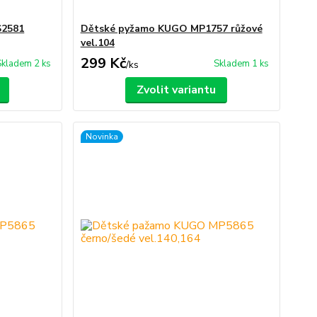
S2581
Dětské pyžamo KUGO MP1757 růžové
vel.104
299 Kč
Skladem 2 ks
Skladem 1 ks
/
ks
Zvolit variantu
Novinka