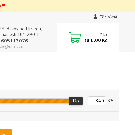
!!!
Přihlášení
A: Bakov nad Jizerou,
 náměstí 154, 29401
0
ks
za
0,00 Kč
 605113076
da@email.cz
Do
Kč