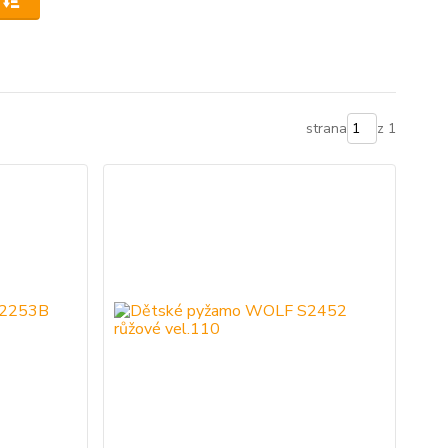
strana
z 1