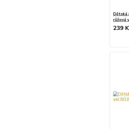
Dětská 
růžová 
239 K