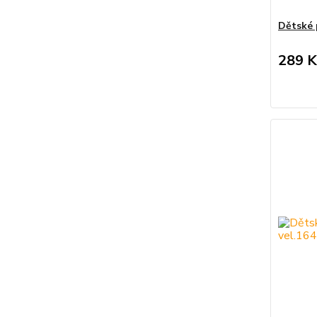
Dětské 
289 K