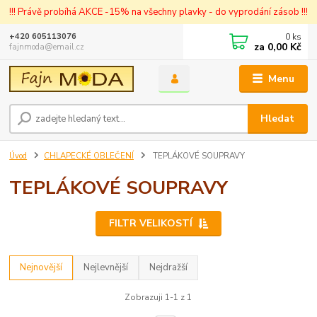
!!! Právě probíhá AKCE -15% na všechny plavky - do vyprodání zásob !!!
0
ks
+420 605113076
za
0,00 Kč
fajnmoda@email.cz
Menu
Hledat
Úvod
CHLAPECKÉ OBLEČENÍ
TEPLÁKOVÉ SOUPRAVY
TEPLÁKOVÉ SOUPRAVY
FILTR VELIKOSTÍ
Nejnovější
Nejlevnější
Nejdražší
Zobrazuji 1-1 z 1