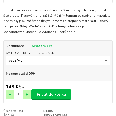
Dámské kalhotky klasického střihu se širším pasovým lemem, dámské
šité prádlo. Pasový kraj je začištěný širším lemem ze stejného materiálu.
Nohavičky jsou začištěné úzkým lemem ze stejného materiálu. Pasový
lem je potištěný. Přední a zadní díl a lemy nohaviček jsou
jednobarevné.Materiál je vyroben z...
celý popis
Dostupnost
Skladem 1 ks
VYBER VELIKOST - dospělá řada
Nejsme plátci DPH
149 Kč
/
ks
Přidat do košíku
Číslo produktu:
B1485
EAN kód:
8590787206433