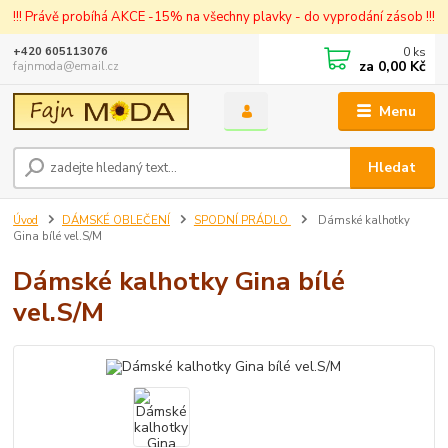
!!! Právě probíhá AKCE -15% na všechny plavky - do vyprodání zásob !!!
0
ks
+420 605113076
za
0,00 Kč
fajnmoda@email.cz
Menu
Hledat
Úvod
DÁMSKÉ OBLEČENÍ
SPODNÍ PRÁDLO
Dámské kalhotky
Gina bílé vel.S/M
Dámské kalhotky Gina bílé
vel.S/M