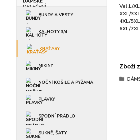
Vel.L/X
XXL/3X
BUNDY A VESTY
4XL/5X
6XL/7X
KALHOTY 3/4
KRAŤASY
Zboží 
MIKINY
DÁMS
NOČNÍ KOŠILE A PYŽAMA
PLAVKY
SPODNÍ PRÁDLO
SUKNĚ, ŠATY