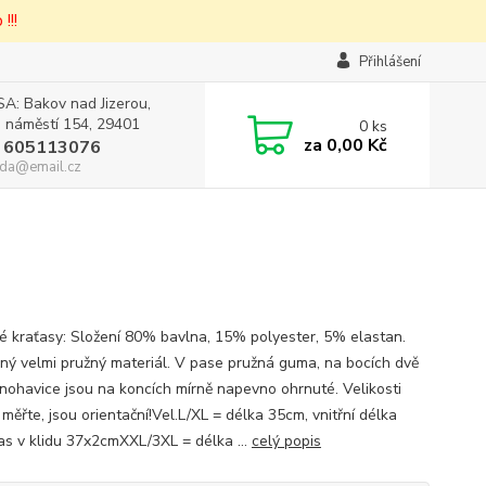
!!!
Přihlášení
A: Bakov nad Jizerou,
 náměstí 154, 29401
0
ks
za
0,00 Kč
 605113076
da@email.cz
 kraťasy: Složení 80% bavlna, 15% polyester, 5% elastan.
ný velmi pružný materiál. V pase pružná guma, na bocích dvě
 nohavice jsou na koncích mírně napevno ohrnuté. Velikosti
měřte, jsou orientační!Vel.L/XL = délka 35cm, vnitřní délka
as v klidu 37x2cmXXL/3XL = délka ...
celý popis