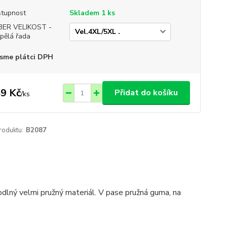
tupnost
Skladem 1 ks
BER VELIKOST -
pělá řada
sme plátci DPH
9 Kč
Přidat do košíku
/
ks
roduktu:
B2087
dlný velmi pružný materiál. V pase pružná guma, na