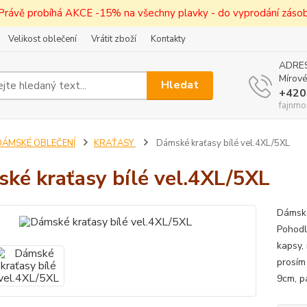
! Právě probíhá AKCE -15% na všechny plavky - do vyprodání zásob 
Velikost oblečení
Vrátit zboží
Kontakty
ADRES
Mírové
Hledat
+420
fajnmo
DÁMSKÉ OBLEČENÍ
KRAŤASY
Dámské kraťasy bílé vel.4XL/5XL
ké kraťasy bílé vel.4XL/5XL
Dámské
Pohodl
kapsy,
prosím 
9cm, p