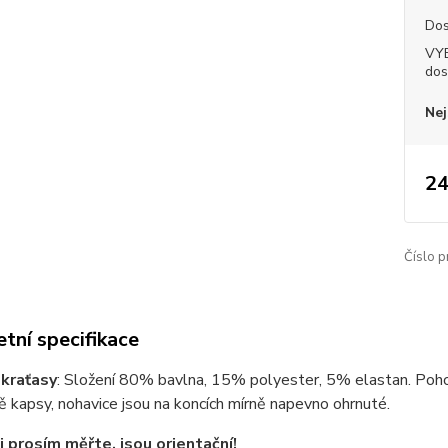
Dos
VY
dos
Nej
24
Číslo p
tní specifikace
kraťasy
: Složení 80% bavlna, 15% polyester, 5% elastan. Poho
ě kapsy, nohavice jsou na koncích mírně napevno ohrnuté.
i prosím měřte, jsou orientační!