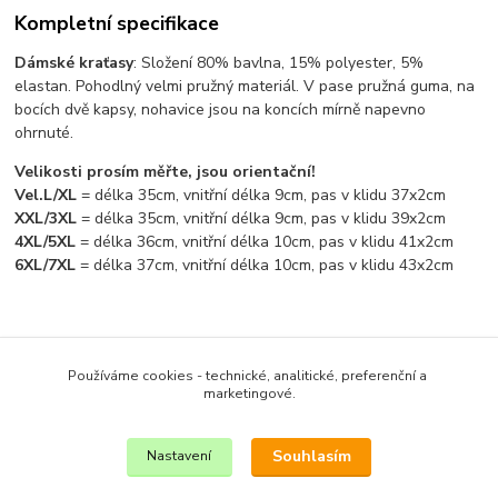
Kompletní specifikace
Dámské kraťasy
: Složení 80% bavlna, 15% polyester, 5%
elastan. Pohodlný velmi pružný materiál. V pase pružná guma, na
bocích dvě kapsy, nohavice jsou na koncích mírně napevno
ohrnuté.
Velikosti prosím měřte, jsou orientační!
Vel.L/XL
= délka 35cm, vnitřní délka 9cm, pas v klidu 37x2cm
XXL/3XL
= délka 35cm, vnitřní délka 9cm, pas v klidu 39x2cm
4XL/5XL
= délka 36cm, vnitřní délka 10cm, pas v klidu 41x2cm
6XL/7XL
= délka 37cm, vnitřní délka 10cm, pas v klidu 43x2cm
Zboží zařazeno v kategoriích
Používáme cookies - technické, analitické, preferenční a
DÁMSKÉ OBLEČENÍ
marketingové.
KRAŤASY
Souhlasím
Nastavení