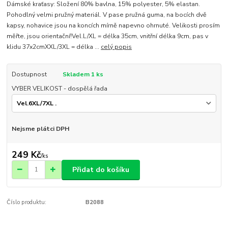
Dámské kraťasy: Složení 80% bavlna, 15% polyester, 5% elastan.
Pohodlný velmi pružný materiál. V pase pružná guma, na bocích dvě
kapsy, nohavice jsou na koncích mírně napevno ohrnuté. Velikosti prosím
měřte, jsou orientační!Vel.L/XL = délka 35cm, vnitřní délka 9cm, pas v
klidu 37x2cmXXL/3XL = délka ...
celý popis
Dostupnost
Skladem 1 ks
VYBER VELIKOST - dospělá řada
Nejsme plátci DPH
249 Kč
/
ks
Přidat do košíku
Číslo produktu:
B2088