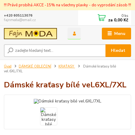
!!! Právě probíhá AKCE -15% na všechny plavky - do vyprodání zásob !!!
0
ks
+420 605113076
za
0,00 Kč
fajnmoda@email.cz
Menu
Hledat
Úvod
DÁMSKÉ OBLEČENÍ
KRAŤASY
Dámské kraťasy bílé
vel.6XL/7XL
Dámské kraťasy bílé vel.6XL/7XL