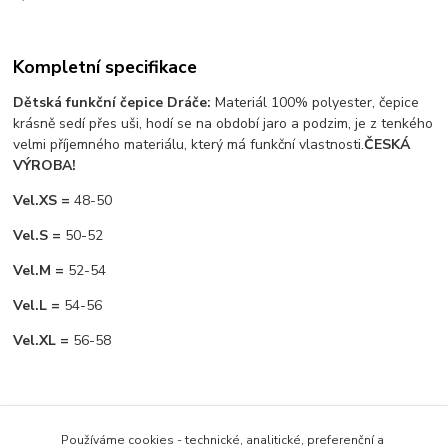
Kompletní specifikace
Dětská funkční čepice Dráče:
Materiál 100% polyester, čepice
krásně sedí přes uši, hodí se na období jaro a podzim, je z tenkého
velmi příjemného materiálu, který má funkční vlastnosti.
ČESKÁ
VÝROBA!
Vel.XS =
48-50
Vel.S =
50-52
Vel.M =
52-54
Vel.L =
54-56
Vel.XL =
56-58
Zboží zařazeno v kategoriích
Používáme cookies - technické, analitické, preferenční a