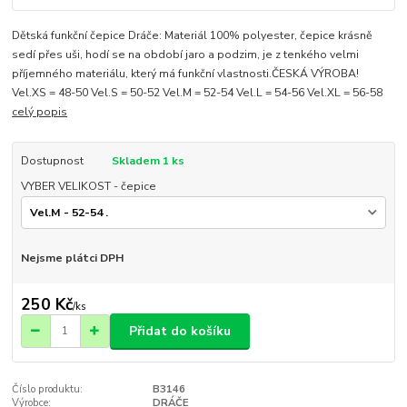
Dětská funkční čepice Dráče: Materiál 100% polyester, čepice krásně
sedí přes uši, hodí se na období jaro a podzim, je z tenkého velmi
příjemného materiálu, který má funkční vlastnosti.ČESKÁ VÝROBA!
Vel.XS = 48-50 Vel.S = 50-52 Vel.M = 52-54 Vel.L = 54-56 Vel.XL = 56-58
celý popis
Dostupnost
Skladem 1 ks
VYBER VELIKOST - čepice
Nejsme plátci DPH
250 Kč
/
ks
Přidat do košíku
Číslo produktu:
B3146
Výrobce:
DRÁČE