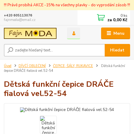
!!! Právě probíhá AKCE -15% na všechny plavky - do vyprodání zásob !!!
0
ks
+420 605113076
za
0,00 Kč
fajnmoda@email.cz
Menu
Hledat
Úvod
DÍVČÍ OBLEČENÍ
ČEPICE, ŠÁLY, RUKAVICE
Dětská funkční
čepice DRÁČE fialová vel.52-54
Dětská funkční čepice DRÁČE
fialová vel.52-54