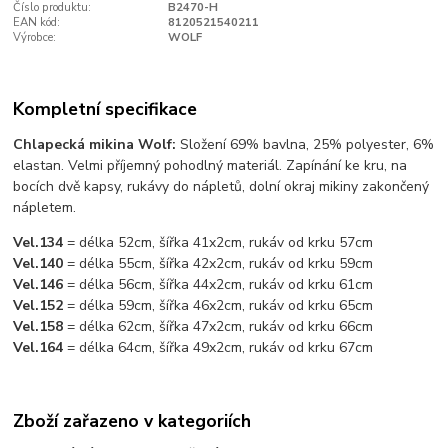
Číslo produktu:
B2470-H
EAN kód:
8120521540211
Výrobce:
WOLF
Kompletní specifikace
Chlapecká mikina Wolf:
Složení 69% bavlna, 25% polyester, 6%
elastan. Velmi příjemný pohodlný materiál. Zapínání ke kru, na
bocích dvě kapsy, rukávy do nápletů, dolní okraj mikiny zakončený
nápletem.
Vel.134
= délka 52cm, šířka 41x2cm, rukáv od krku 57cm
Vel.140
= délka 55cm, šířka 42x2cm, rukáv od krku 59cm
Vel.146
= délka 56cm, šířka 44x2cm, rukáv od krku 61cm
Vel.152
= délka 59cm, šířka 46x2cm, rukáv od krku 65cm
Vel.158
= délka 62cm, šířka 47x2cm, rukáv od krku 66cm
Vel.164
= délka 64cm, šířka 49x2cm, rukáv od krku 67cm
Zboží zařazeno v kategoriích