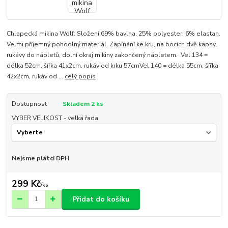
Chlapecká mikina Wolf: Složení 69% bavlna, 25% polyester, 6% elastan.
Velmi příjemný pohodlný materiál. Zapínání ke kru, na bocích dvě kapsy,
rukávy do nápletů, dolní okraj mikiny zakončený nápletem. Vel.134 =
délka 52cm, šířka 41x2cm, rukáv od krku 57cmVel.140 = délka 55cm, šířka
42x2cm, rukáv od ...
celý popis
Dostupnost
Skladem 2 ks
VYBER VELIKOST - velká řada
Nejsme plátci DPH
299 Kč
/
ks
Přidat do košíku