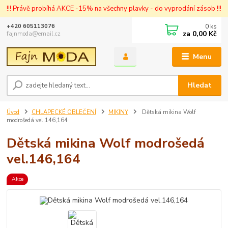
!!! Právě probíhá AKCE -15% na všechny plavky - do vyprodání zásob !!!
0
ks
+420 605113076
za
0,00 Kč
fajnmoda@email.cz
Menu
Hledat
Úvod
CHLAPECKÉ OBLEČENÍ
MIKINY
Dětská mikina Wolf
modrošedá vel.146,164
Dětská mikina Wolf modrošedá
vel.146,164
Akce