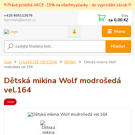
!!! Právě probíhá AKCE -15% na všechny plavky - do vyprodání zásob !!!
0
ks
+420 605113076
za
0,00 Kč
fajnmoda@email.cz
Menu
Hledat
Úvod
CHLAPECKÉ OBLEČENÍ
MIKINY
Dětská mikina Wolf
modrošedá vel.164
Dětská mikina Wolf modrošedá
vel.164
Akce