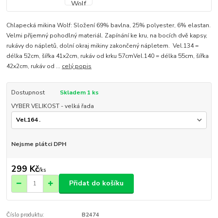
Chlapecká mikina Wolf: Složení 69% bavlna, 25% polyester, 6% elastan.
Velmi příjemný pohodlný materiál. Zapínání ke kru, na bocích dvě kapsy,
rukávy do nápletů, dolní okraj mikiny zakončený nápletem. Vel.134 =
délka 52cm, šířka 41x2cm, rukáv od krku 57cmVel.140 = délka 55cm, šířka
42x2cm, rukáv od ...
celý popis
Dostupnost
Skladem 1 ks
VYBER VELIKOST - velká řada
Nejsme plátci DPH
299 Kč
/
ks
Přidat do košíku
Číslo produktu:
B2474