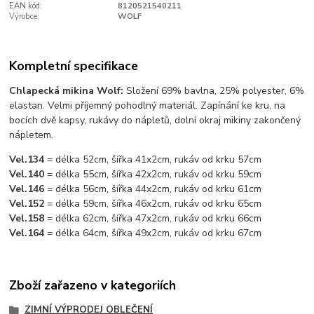
EAN kód:
8120521540211
Výrobce:
WOLF
Kompletní specifikace
Chlapecká mikina Wolf:
Složení 69% bavlna, 25% polyester, 6%
elastan. Velmi příjemný pohodlný materiál. Zapínání ke kru, na
bocích dvě kapsy, rukávy do nápletů, dolní okraj mikiny zakončený
nápletem.
Vel.134
= délka 52cm, šířka 41x2cm, rukáv od krku 57cm
Vel.140
= délka 55cm, šířka 42x2cm, rukáv od krku 59cm
Vel.146
= délka 56cm, šířka 44x2cm, rukáv od krku 61cm
Vel.152
= délka 59cm, šířka 46x2cm, rukáv od krku 65cm
Vel.158
= délka 62cm, šířka 47x2cm, rukáv od krku 66cm
Vel.164
= délka 64cm, šířka 49x2cm, rukáv od krku 67cm
Zboží zařazeno v kategoriích
ZIMNÍ VÝPRODEJ OBLEČENÍ