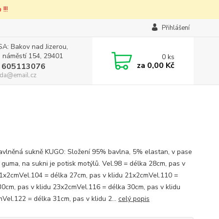
!!!
Přihlášení
A: Bakov nad Jizerou,
 náměstí 154, 29401
0
ks
za
0,00 Kč
 605113076
da@email.cz
bavlněná sukně KUGO: Složení 95% bavlna, 5% elastan, v pase
 guma, na sukni je potisk motýlů. Vel.98 = délka 28cm, pas v
21x2cmVel.104 = délka 27cm, pas v klidu 21x2cmVel.110 =
30cm, pas v klidu 23x2cmVel.116 = délka 30cm, pas v klidu
Vel.122 = délka 31cm, pas v klidu 2...
celý popis