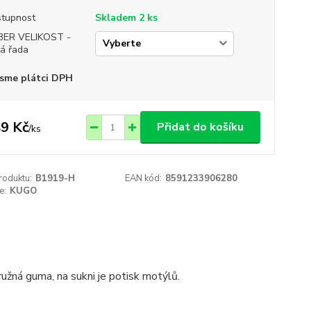
tupnost
Skladem 2 ks
BER VELIKOST -
á řada
sme plátci DPH
9 Kč
Přidat do košíku
/
ks
roduktu:
B1919-H
EAN kód:
8591233906280
e:
KUGO
užná guma, na sukni je potisk motýlů.