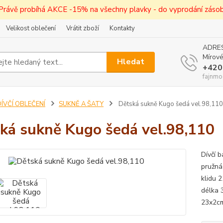
! Právě probíhá AKCE -15% na všechny plavky - do vyprodání zásob 
Velikost oblečení
Vrátit zboží
Kontakty
ADRES
Mírové
Hledat
+420
fajnmo
ÍVČÍ OBLEČENÍ
SUKNĚ A ŠATY
Dětská sukně Kugo šedá vel.98,110
ká sukně Kugo šedá vel.98,110
Dívčí 
pružná
klidu 
délka 
23x2cm