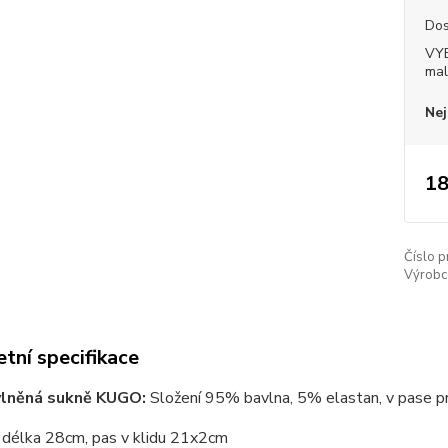
Dos
VY
mal
Nej
18
Číslo p
Výrobc
tní specifikace
avlněná sukně KUGO:
Složení 95% bavlna, 5% elastan, v pase pr
délka 28cm, pas v klidu 21x2cm