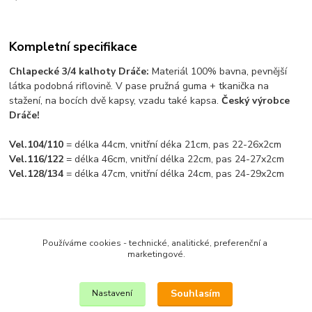
Kompletní specifikace
Chlapecké 3/4 kalhoty Dráče:
Materiál 100% bavna, pevnější
látka podobná riflovině. V pase pružná guma + tkanička na
stažení, na bocích dvě kapsy, vzadu také kapsa.
Český výrobce
Dráče!
Vel.104/110
= délka 44cm, vnitřní déka 21cm, pas 22-26x2cm
Vel.116/122
= délka 46cm, vnitřní délka 22cm, pas 24-27x2cm
Vel.128/134
= délka 47cm, vnitřní délka 24cm, pas 24-29x2cm
Zboží zařazeno v kategoriích
Používáme cookies - technické, analitické, preferenční a
CHLAPECKÉ OBLEČENÍ
marketingové.
KRAŤASY A 3/4 KALHOTY
Souhlasím
Nastavení