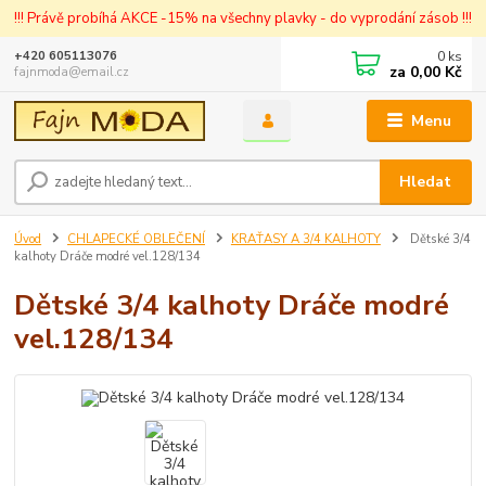
!!! Právě probíhá AKCE -15% na všechny plavky - do vyprodání zásob !!!
0
ks
+420 605113076
za
0,00 Kč
fajnmoda@email.cz
Menu
Hledat
Úvod
CHLAPECKÉ OBLEČENÍ
KRAŤASY A 3/4 KALHOTY
Dětské 3/4
kalhoty Dráče modré vel.128/134
Dětské 3/4 kalhoty Dráče modré
vel.128/134