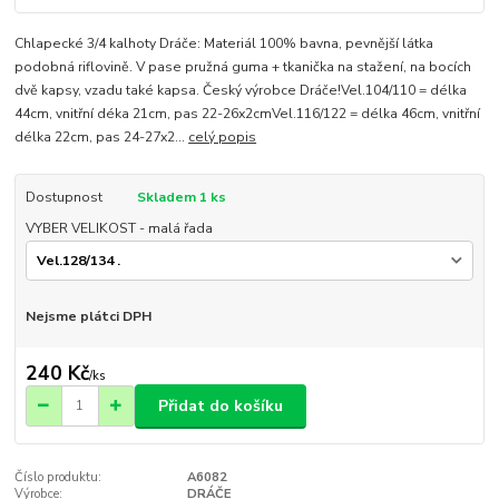
Chlapecké 3/4 kalhoty Dráče: Materiál 100% bavna, pevnější látka
podobná riflovině. V pase pružná guma + tkanička na stažení, na bocích
dvě kapsy, vzadu také kapsa. Český výrobce Dráče!Vel.104/110 = délka
44cm, vnitřní déka 21cm, pas 22-26x2cmVel.116/122 = délka 46cm, vnitřní
délka 22cm, pas 24-27x2...
celý popis
Dostupnost
Skladem 1 ks
VYBER VELIKOST - malá řada
Nejsme plátci DPH
240 Kč
/
ks
Přidat do košíku
Číslo produktu:
A6082
Výrobce:
DRÁČE