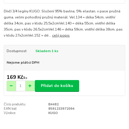
Dívčí 3/4 legíny KUGO: Složení 95% bavlna, 5% elastan, v pase pružná
guma, velmi pohodlný pružný materiál. Vel.134 = déka 54cm, vnitřní
délka 34cm, pas v klidu 25,5x2cmVel.140 = déka 55cm, vnitřní délka
35cm, pas v klidu 26,5x2cmVel.146 = déka 59cm, vnitřní délka 38cm, pas
v klidu 27x2cmVel.152 = dé...
celý popis
Dostupnost
Skladem 1 ks
Nejsme plátci DPH
169 Kč
/
ks
Přidat do košíku
Číslo produktu:
B4482
EAN kód:
8591233972094
Výrobce:
KUGO