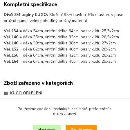
Kompletní specifikace
Dívčí 3/4 legíny KUGO:
Složení 95% bavlna, 5% elastan, v pase
pružná guma, velmi pohodlný pružný materiál.
Vel.134
= déka 54cm, vnitřní délka 34cm, pas v klidu 25,5x2cm
Vel.140
= déka 55cm, vnitřní délka 35cm, pas v klidu 26,5x2cm
Vel.146
= déka 59cm, vnitřní délka 38cm, pas v klidu 27x2cm
Vel.152
= déka 62cm, vnitřní délka 40cm, pas v klidu 28x2cm
Vel.158
= déka 64cm, vnitřní délka 42cm, pas v klidu 28x2cm
Vel.164
= déka 67cm, vnitřní délka 45cm, pas v klidu 29x2cm
Zboží zařazeno v kategoriích
KUGO OBLEČENÍ
DÍVČÍ OBLEČENÍ
Používáme cookies - technické, analitické, preferenční a
DÍVČÍ OBLEČENÍ KUGO
marketingové.
KRAŤASY + 3/4 KALHOTY
Souhlasím
Nastavení