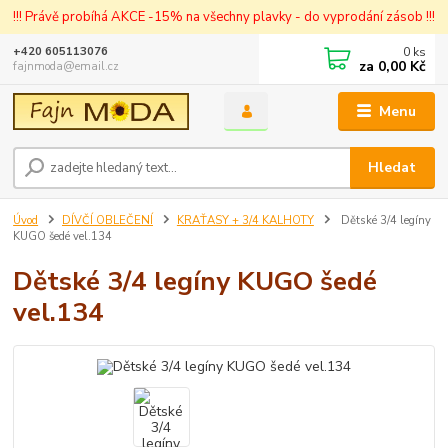
!!! Právě probíhá AKCE -15% na všechny plavky - do vyprodání zásob !!!
0
ks
+420 605113076
za
0,00 Kč
fajnmoda@email.cz
Menu
Hledat
Úvod
DÍVČÍ OBLEČENÍ
KRAŤASY + 3/4 KALHOTY
Dětské 3/4 legíny
KUGO šedé vel.134
Dětské 3/4 legíny KUGO šedé
vel.134