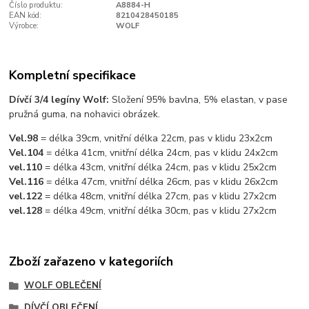
Číslo produktu:
A8884-H
EAN kód:
8210428450185
Výrobce:
WOLF
Kompletní specifikace
Dívčí 3/4 legíny Wolf:
Složení 95% bavlna, 5% elastan, v pase
pružná guma, na nohavici obrázek.
Vel.98
= délka 39cm, vnitřní délka 22cm, pas v klidu 23x2cm
Vel.104
= délka 41cm, vnitřní délka 24cm, pas v klidu 24x2cm
vel.110
= délka 43cm, vnitřní délka 24cm, pas v klidu 25x2cm
Vel.116
= délka 47cm, vnitřní délka 26cm, pas v klidu 26x2cm
vel.122
= délka 48cm, vnitřní délka 27cm, pas v klidu 27x2cm
vel.128
= délka 49cm, vnitřní délka 30cm, pas v klidu 27x2cm
Zboží zařazeno v kategoriích
WOLF OBLEČENÍ
DÍVČÍ OBLEČENÍ