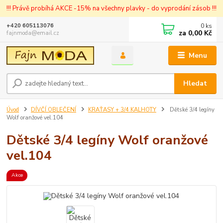
!!! Právě probíhá AKCE -15% na všechny plavky - do vyprodání zásob !!!
0
ks
+420 605113076
za
0,00 Kč
fajnmoda@email.cz
Menu
Hledat
Úvod
DÍVČÍ OBLEČENÍ
KRAŤASY + 3/4 KALHOTY
Dětské 3/4 legíny
Wolf oranžové vel.104
Dětské 3/4 legíny Wolf oranžové
vel.104
Akce