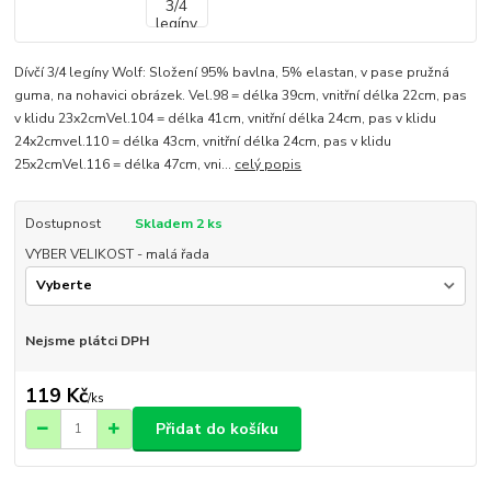
Dívčí 3/4 legíny Wolf: Složení 95% bavlna, 5% elastan, v pase pružná
guma, na nohavici obrázek. Vel.98 = délka 39cm, vnitřní délka 22cm, pas
v klidu 23x2cmVel.104 = délka 41cm, vnitřní délka 24cm, pas v klidu
24x2cmvel.110 = délka 43cm, vnitřní délka 24cm, pas v klidu
25x2cmVel.116 = délka 47cm, vni...
celý popis
Dostupnost
Skladem 2 ks
VYBER VELIKOST - malá řada
Nejsme plátci DPH
119 Kč
/
ks
Přidat do košíku