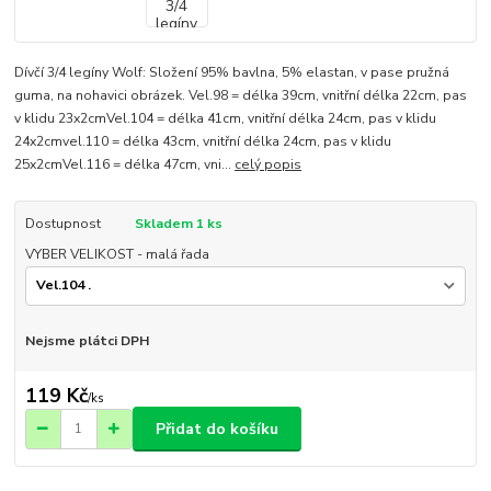
Dívčí 3/4 legíny Wolf: Složení 95% bavlna, 5% elastan, v pase pružná
guma, na nohavici obrázek. Vel.98 = délka 39cm, vnitřní délka 22cm, pas
v klidu 23x2cmVel.104 = délka 41cm, vnitřní délka 24cm, pas v klidu
24x2cmvel.110 = délka 43cm, vnitřní délka 24cm, pas v klidu
25x2cmVel.116 = délka 47cm, vni...
celý popis
Dostupnost
Skladem 1 ks
VYBER VELIKOST - malá řada
Nejsme plátci DPH
119 Kč
/
ks
Přidat do košíku