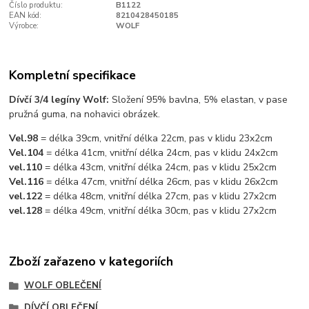
Číslo produktu:
B1122
EAN kód:
8210428450185
Výrobce:
WOLF
Kompletní specifikace
Dívčí 3/4 legíny Wolf:
Složení 95% bavlna, 5% elastan, v pase
pružná guma, na nohavici obrázek.
Vel.98
= délka 39cm, vnitřní délka 22cm, pas v klidu 23x2cm
Vel.104
= délka 41cm, vnitřní délka 24cm, pas v klidu 24x2cm
vel.110
= délka 43cm, vnitřní délka 24cm, pas v klidu 25x2cm
Vel.116
= délka 47cm, vnitřní délka 26cm, pas v klidu 26x2cm
vel.122
= délka 48cm, vnitřní délka 27cm, pas v klidu 27x2cm
vel.128
= délka 49cm, vnitřní délka 30cm, pas v klidu 27x2cm
Zboží zařazeno v kategoriích
WOLF OBLEČENÍ
DÍVČÍ OBLEČENÍ