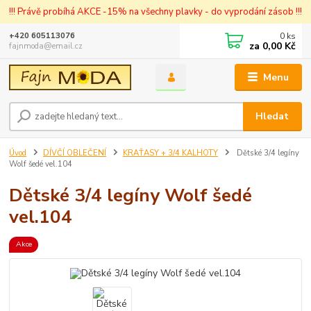
!!! Právě probíhá AKCE -15% na všechny plavky - do vyprodání zásob !!!
0
ks
+420 605113076
za
0,00 Kč
fajnmoda@email.cz
Menu
Hledat
Úvod
DÍVČÍ OBLEČENÍ
KRAŤASY + 3/4 KALHOTY
Dětské 3/4 legíny
Wolf šedé vel.104
Dětské 3/4 legíny Wolf šedé
vel.104
Akce