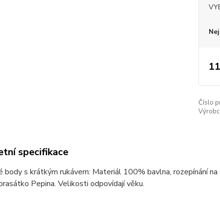
VYB
Nej
11
Číslo p
Výrobc
tní specifikace
 body s krátkým rukávem: Materiál 100% bavlna, rozepínání na 
rasátko Pepina. Velikosti odpovídají věku.