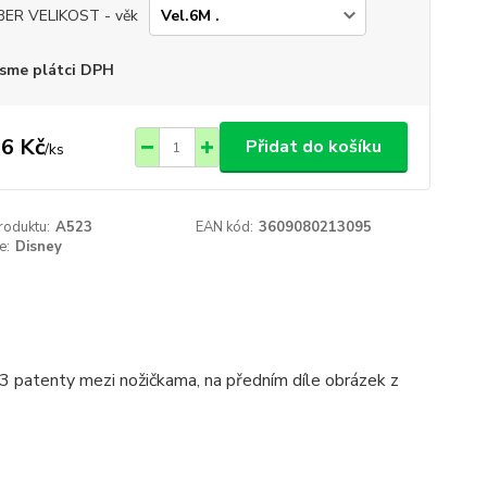
ER VELIKOST - věk
sme plátci DPH
6 Kč
Přidat do košíku
/
ks
roduktu:
A523
EAN kód:
3609080213095
e:
Disney
3 patenty mezi nožičkama, na předním díle obrázek z