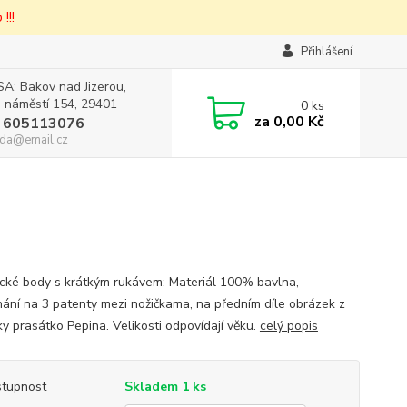
!!!
Přihlášení
A: Bakov nad Jizerou,
 náměstí 154, 29401
0
ks
za
0,00 Kč
 605113076
da@email.cz
cké body s krátkým rukávem: Materiál 100% bavlna,
nání na 3 patenty mezi nožičkama, na předním díle obrázek z
y prasátko Pepina. Velikosti odpovídají věku.
celý popis
tupnost
Skladem 1 ks