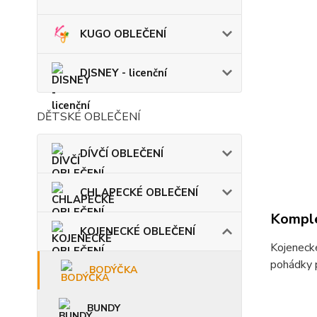
KUGO OBLEČENÍ
DISNEY - licenční
DĚTSKÉ OBLEČENÍ
DÍVČÍ OBLEČENÍ
CHLAPECKÉ OBLEČENÍ
Komple
KOJENECKÉ OBLEČENÍ
Kojenecké
pohádky p
BODÝČKA
BUNDY