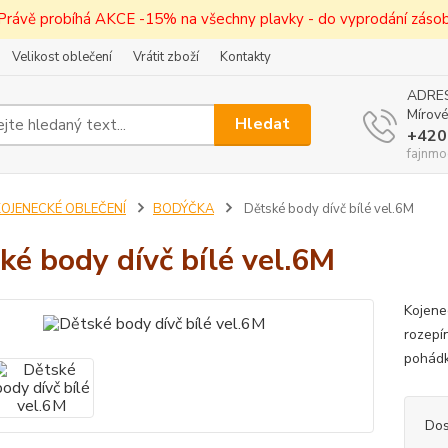
! Právě probíhá AKCE -15% na všechny plavky - do vyprodání zásob 
Velikost oblečení
Vrátit zboží
Kontakty
ADRES
Mírové
Hledat
+420
fajnmo
KOJENECKÉ OBLEČENÍ
BODÝČKA
Dětské body dívč bílé vel.6M
ké body dívč bílé vel.6M
Kojene
rozepí
pohádk
Dos