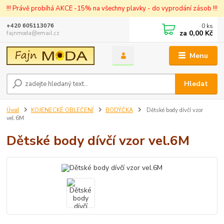
!!! Právě probíhá AKCE -15% na všechny plavky - do vyprodání zásob !!!
0
ks
+420 605113076
za
0,00 Kč
fajnmoda@email.cz
Menu
Hledat
Úvod
KOJENECKÉ OBLEČENÍ
BODÝČKA
Dětské body dívčí vzor
vel.6M
Dětské body dívčí vzor vel.6M