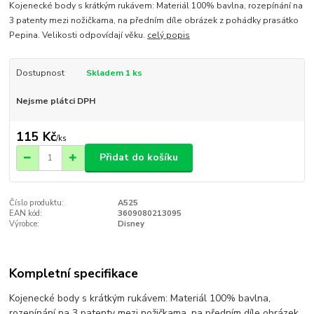
Kojenecké body s krátkým rukávem: Materiál 100% bavlna, rozepínání na
3 patenty mezi nožičkama, na předním díle obrázek z pohádky prasátko
Pepina. Velikosti odpovídají věku.
celý popis
Dostupnost
Skladem 1 ks
Nejsme plátci DPH
115 Kč
/
ks
Přidat do košíku
Číslo produktu:
A525
EAN kód:
3609080213095
Výrobce:
Disney
Kompletní specifikace
Kojenecké body s krátkým rukávem: Materiál 100% bavlna,
rozepínání na 3 patenty mezi nožičkama, na předním díle obrázek