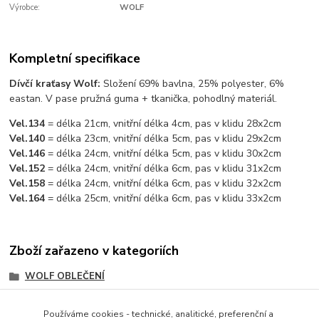
Výrobce:
WOLF
Kompletní specifikace
Dívčí kraťasy Wolf:
Složení 69% bavlna, 25% polyester, 6%
eastan. V pase pružná guma + tkanička, pohodlný materiál.
Vel.134
= délka 21cm, vnitřní délka 4cm, pas v klidu 28x2cm
Vel.140
= délka 23cm, vnitřní délka 5cm, pas v klidu 29x2cm
Vel.146
= délka 24cm, vnitřní délka 5cm, pas v klidu 30x2cm
Vel.152
= délka 24cm, vnitřní délka 6cm, pas v klidu 31x2cm
Vel.158
= délka 24cm, vnitřní délka 6cm, pas v klidu 32x2cm
Vel.164
= délka 25cm, vnitřní délka 6cm, pas v klidu 33x2cm
Zboží zařazeno v kategoriích
WOLF OBLEČENÍ
DÍVČÍ OBLEČENÍ
Používáme cookies - technické, analitické, preferenční a