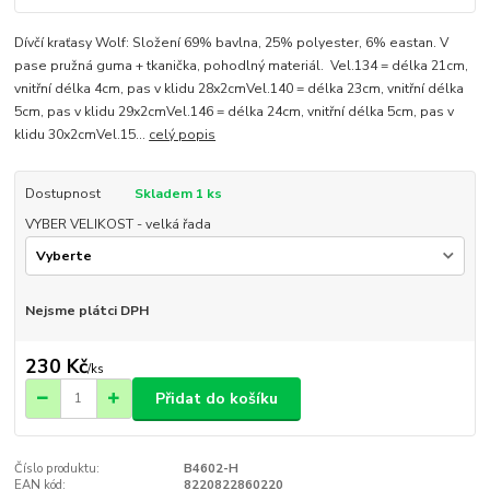
Dívčí kraťasy Wolf: Složení 69% bavlna, 25% polyester, 6% eastan. V
pase pružná guma + tkanička, pohodlný materiál. Vel.134 = délka 21cm,
vnitřní délka 4cm, pas v klidu 28x2cmVel.140 = délka 23cm, vnitřní délka
5cm, pas v klidu 29x2cmVel.146 = délka 24cm, vnitřní délka 5cm, pas v
klidu 30x2cmVel.15...
celý popis
Dostupnost
Skladem 1 ks
VYBER VELIKOST - velká řada
Nejsme plátci DPH
230 Kč
/
ks
Přidat do košíku
Číslo produktu:
B4602-H
EAN kód:
8220822860220