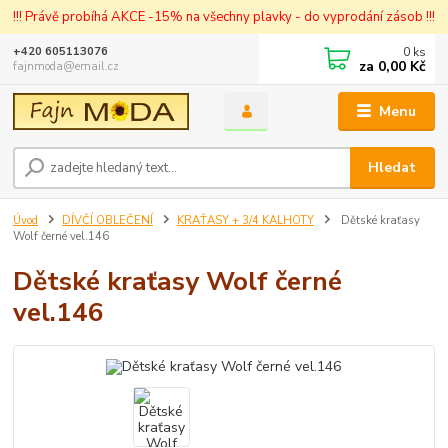
!!! Právě probíhá AKCE -15% na všechny plavky - do vyprodání zásob !!!
0
ks
+420 605113076
za
0,00 Kč
fajnmoda@email.cz
Menu
Hledat
Úvod
DÍVČÍ OBLEČENÍ
KRAŤASY + 3/4 KALHOTY
Dětské kraťasy
Wolf černé vel.146
Dětské kraťasy Wolf černé
vel.146