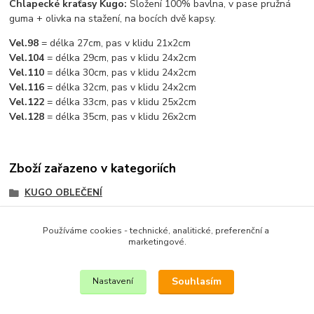
Chlapecké kraťasy Kugo:
Složení 100% bavlna, v pase pružná
guma + olivka na stažení, na bocích dvě kapsy.
Vel.98
= délka 27cm, pas v klidu 21x2cm
Vel.104
= délka 29cm, pas v klidu 24x2cm
Vel.110
= délka 30cm, pas v klidu 24x2cm
Vel.116
= délka 32cm, pas v klidu 24x2cm
Vel.122
= délka 33cm, pas v klidu 25x2cm
Vel.128
= délka 35cm, pas v klidu 26x2cm
Zboží zařazeno v kategoriích
KUGO OBLEČENÍ
CHLAPECKÉ OBLEČENÍ
Používáme cookies - technické, analitické, preferenční a
CHLAPECKÉ OBLEČENÍ KUGO
marketingové.
KRAŤASY A 3/4 KALHOTY
Souhlasím
Nastavení