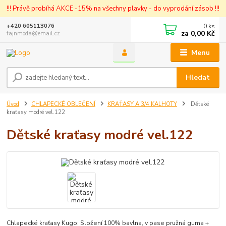
!!! Právě probíhá AKCE -15% na všechny plavky - do vyprodání zásob !!!
0
ks
+420 605113076
za
0,00 Kč
fajnmoda@email.cz
Menu
Hledat
Úvod
CHLAPECKÉ OBLEČENÍ
KRAŤASY A 3/4 KALHOTY
Dětské
kraťasy modré vel.122
Dětské kraťasy modré vel.122
Chlapecké kraťasy Kugo: Složení 100% bavlna, v pase pružná guma +