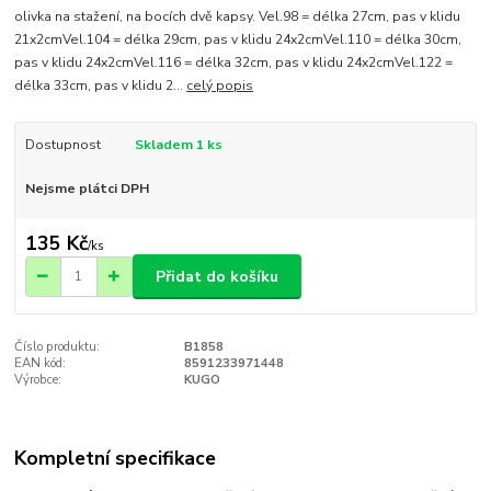
olivka na stažení, na bocích dvě kapsy. Vel.98 = délka 27cm, pas v klidu
21x2cmVel.104 = délka 29cm, pas v klidu 24x2cmVel.110 = délka 30cm,
pas v klidu 24x2cmVel.116 = délka 32cm, pas v klidu 24x2cmVel.122 =
délka 33cm, pas v klidu 2...
celý popis
Dostupnost
Skladem 1 ks
Nejsme plátci DPH
135 Kč
/
ks
Přidat do košíku
Číslo produktu:
B1858
EAN kód:
8591233971448
Výrobce:
KUGO
Kompletní specifikace