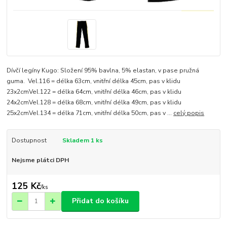
Dívčí legíny Kugo: Složení 95% bavlna, 5% elastan, v pase pružná
guma. Vel.116 = délka 63cm, vnitřní délka 45cm, pas v klidu
23x2cmVel.122 = délka 64cm, vnitřní délka 46cm, pas v klidu
24x2cmVel.128 = délka 68cm, vnitřní délka 49cm, pas v klidu
25x2cmVel.134 = délka 71cm, vnitřní délka 50cm, pas v ...
celý popis
Dostupnost
Skladem 1 ks
Nejsme plátci DPH
125 Kč
/
ks
Přidat do košíku