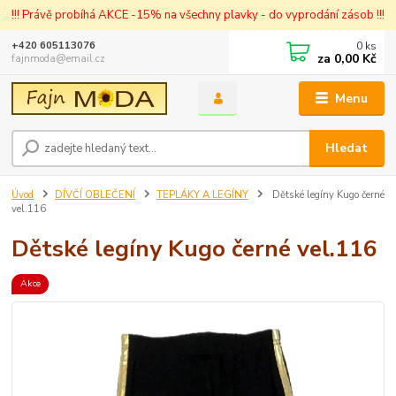
!!! Právě probíhá AKCE -15% na všechny plavky - do vyprodání zásob !!!
0
ks
+420 605113076
za
0,00 Kč
fajnmoda@email.cz
Menu
Hledat
Úvod
DÍVČÍ OBLEČENÍ
TEPLÁKY A LEGÍNY
Dětské legíny Kugo černé
vel.116
Dětské legíny Kugo černé vel.116
Akce