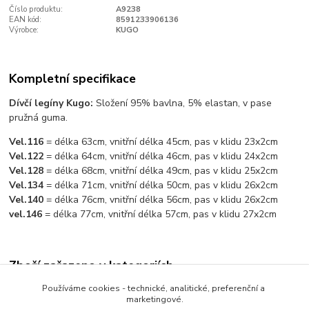
Číslo produktu:
A9238
EAN kód:
8591233906136
Výrobce:
KUGO
Kompletní specifikace
Dívčí legíny Kugo:
Složení 95% bavlna, 5% elastan, v pase
pružná guma.
Vel.116
= délka 63cm, vnitřní délka 45cm, pas v klidu 23x2cm
Vel.122
= délka 64cm, vnitřní délka 46cm, pas v klidu 24x2cm
Vel.128
= délka 68cm, vnitřní délka 49cm, pas v klidu 25x2cm
Vel.134
= délka 71cm, vnitřní délka 50cm, pas v klidu 26x2cm
Vel.140
= délka 76cm, vnitřní délka 56cm, pas v klidu 26x2cm
vel.146
= délka 77cm, vnitřní délka 57cm, pas v klidu 27x2cm
Zboží zařazeno v kategoriích
Používáme cookies - technické, analitické, preferenční a
ZIMNÍ VÝPRODEJ OBLEČENÍ
marketingové.