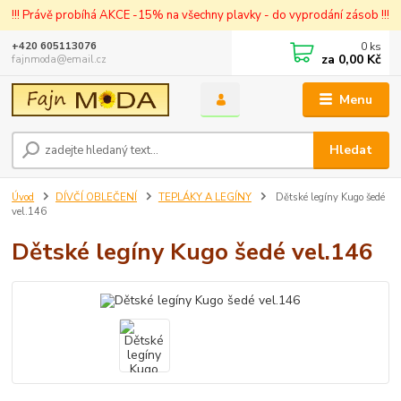
!!! Právě probíhá AKCE -15% na všechny plavky - do vyprodání zásob !!!
0
ks
+420 605113076
za
0,00 Kč
fajnmoda@email.cz
Menu
Hledat
Úvod
DÍVČÍ OBLEČENÍ
TEPLÁKY A LEGÍNY
Dětské legíny Kugo šedé
vel.146
Dětské legíny Kugo šedé vel.146