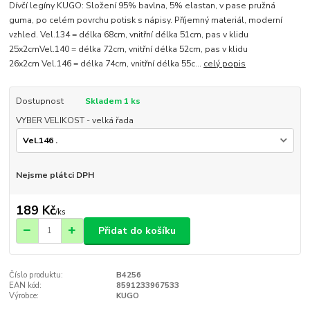
Dívčí legíny KUGO: Složení 95% bavlna, 5% elastan, v pase pružná
guma, po celém povrchu potisk s nápisy. Příjemný materiál, moderní
vzhled. Vel.134 = délka 68cm, vnitřní délka 51cm, pas v klidu
25x2cmVel.140 = délka 72cm, vnitřní délka 52cm, pas v klidu
26x2cm Vel.146 = délka 74cm, vnitřní délka 55c...
celý popis
Dostupnost
Skladem 1 ks
VYBER VELIKOST - velká řada
Nejsme plátci DPH
189 Kč
/
ks
Přidat do košíku
Číslo produktu:
B4256
EAN kód:
8591233967533
Výrobce:
KUGO