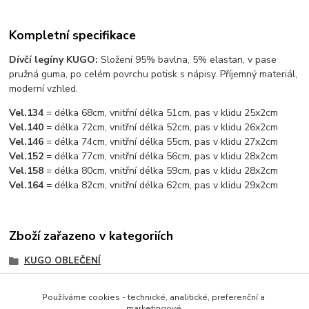
Kompletní specifikace
Dívčí legíny KUGO:
Složení 95% bavlna, 5% elastan, v pase
pružná guma, po celém povrchu potisk s nápisy. Příjemný materiál,
moderní vzhled.
Vel.134
= délka 68cm, vnitřní délka 51cm, pas v klidu 25x2cm
Vel.140
= délka 72cm, vnitřní délka 52cm, pas v klidu 26x2cm
Vel.146
= délka 74cm, vnitřní délka 55cm, pas v klidu 27x2cm
Vel.152
= délka 77cm, vnitřní délka 56cm, pas v klidu 28x2cm
Vel.158
= délka 80cm, vnitřní délka 59cm, pas v klidu 28x2cm
Vel.164
= délka 82cm, vnitřní délka 62cm, pas v klidu 29x2cm
Zboží zařazeno v kategoriích
KUGO OBLEČENÍ
DÍVČÍ OBLEČENÍ
Používáme cookies - technické, analitické, preferenční a
DÍVČÍ OBLEČENÍ KUGO
marketingové.