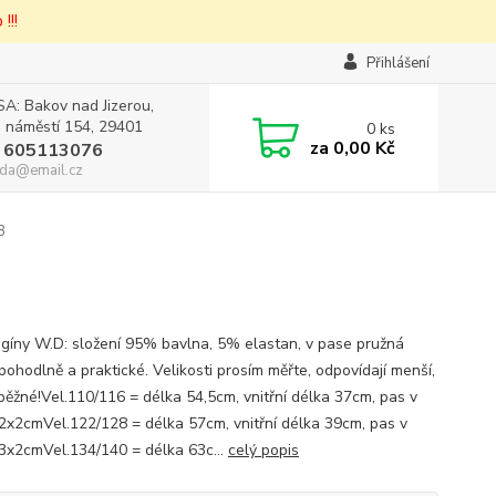
!!!
Přihlášení
A: Bakov nad Jizerou,
 náměstí 154, 29401
0
ks
za
0,00 Kč
 605113076
da@email.cz
8
legíny W.D: složení 95% bavlna, 5% elastan, v pase pružná
pohodlně a praktické. Velikosti prosím měřte, odpovídají menší,
 běžné!Vel.110/116 = délka 54,5cm, vnitřní délka 37cm, pas v
22x2cmVel.122/128 = délka 57cm, vnitřní délka 39cm, pas v
23x2cmVel.134/140 = délka 63c...
celý popis