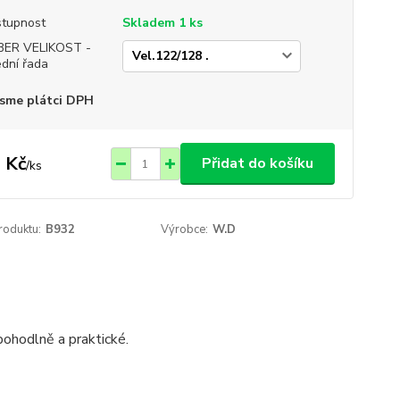
tupnost
Skladem 1 ks
BER VELIKOST -
ední řada
sme plátci DPH
 Kč
Přidat do košíku
/
ks
roduktu:
B932
Výrobce:
W.D
pohodlně a praktické.