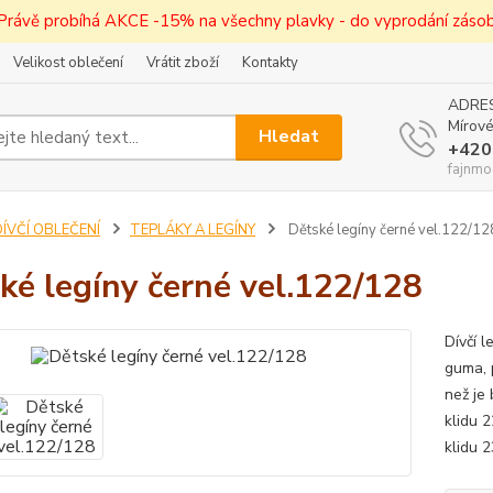
! Právě probíhá AKCE -15% na všechny plavky - do vyprodání zásob 
Velikost oblečení
Vrátit zboží
Kontakty
ADRES
Mírové
Hledat
+420
fajnmo
ÍVČÍ OBLEČENÍ
TEPLÁKY A LEGÍNY
Dětské legíny černé vel.122/12
ké legíny černé vel.122/128
Dívčí 
guma, 
než je
klidu 
klidu 