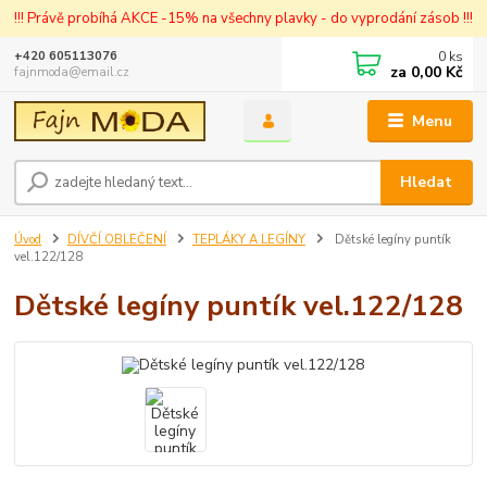
!!! Právě probíhá AKCE -15% na všechny plavky - do vyprodání zásob !!!
0
ks
+420 605113076
za
0,00 Kč
fajnmoda@email.cz
Menu
Hledat
Úvod
DÍVČÍ OBLEČENÍ
TEPLÁKY A LEGÍNY
Dětské legíny puntík
vel.122/128
Dětské legíny puntík vel.122/128