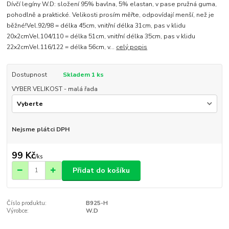
Dívčí legíny W.D: složení 95% bavlna, 5% elastan, v pase pružná guma,
pohodlně a praktické. Velikosti prosím měřte, odpovídají menší, než je
běžné!Vel.92/98 = délka 45cm, vnitřní délka 31cm, pas v klidu
20x2cmVel.104/110 = délka 51cm, vnitřní délka 35cm, pas v klidu
22x2cmVel.116/122 = délka 56cm, v...
celý popis
Dostupnost
Skladem 1 ks
VYBER VELIKOST - malá řada
Nejsme plátci DPH
99 Kč
/
ks
Přidat do košíku
Číslo produktu:
B925-H
Výrobce:
W.D