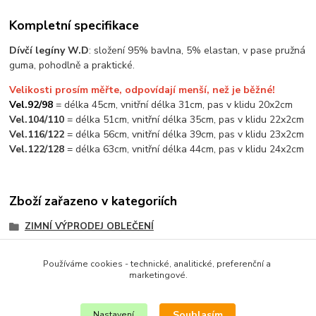
Kompletní specifikace
Dívčí legíny W.D
: složení 95% bavlna, 5% elastan, v pase pružná
guma, pohodlně a praktické.
Velikosti prosím měřte, odpovídají menší, než je běžné!
Vel.92/98
= délka 45cm, vnitřní délka 31cm, pas v klidu 20x2cm
Vel.104/110
= délka 51cm, vnitřní délka 35cm, pas v klidu 22x2cm
Vel.116/122
= délka 56cm, vnitřní délka 39cm, pas v klidu 23x2cm
Vel.122/128
= délka 63cm, vnitřní délka 44cm, pas v klidu 24x2cm
Zboží zařazeno v kategoriích
ZIMNÍ VÝPRODEJ OBLEČENÍ
LETNÍ VÝPRODEJ OBLEČENÍ
Používáme cookies - technické, analitické, preferenční a
DÍVČÍ OBLEČENÍ
marketingové.
TEPLÁKY A LEGÍNY
Souhlasím
Nastavení