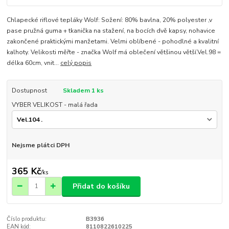
Chlapecké riflové tepláky Wolf: Sožení: 80% bavlna, 20% polyester ,v
pase pružná guma + tkanička na stažení, na bocích dvě kapsy, nohavice
zakončené praktickými manžetami. Velmi oblíbené - pohodlné a kvalitní
kalhoty. Velikosti měřte - značka Wolf má oblečení většinou větší.Vel.98 =
délka 60cm, vnit...
celý popis
Dostupnost
Skladem 1 ks
VYBER VELIKOST - malá řada
Nejsme plátci DPH
365 Kč
/
ks
Přidat do košíku
Číslo produktu:
B3936
EAN kód:
8110822610225