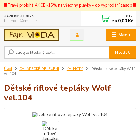
!!! Právě probíhá AKCE -15% na všechny plavky - do vyprodání zásob !!!
0
ks
+420 605113076
za
0,00 Kč
fajnmoda@email.cz
Menu
Hledat
Úvod
CHLAPECKÉ OBLEČENÍ
KALHOTY
Dětské riflové tepláky Wolf
vel.104
Dětské riflové tepláky Wolf
vel.104