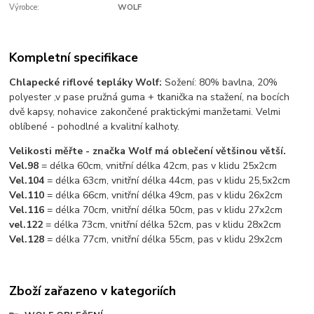
Výrobce:
WOLF
Kompletní specifikace
Chlapecké riflové tepláky Wolf:
Sožení: 80% bavlna, 20%
polyester ,v pase pružná guma + tkanička na stažení, na bocích
dvě kapsy, nohavice zakončené praktickými manžetami. Velmi
oblíbené - pohodlné a kvalitní kalhoty.
Velikosti měřte - značka Wolf má oblečení většinou větší.
Vel.98
= délka 60cm, vnitřní délka 42cm, pas v klidu 25x2cm
Vel.104
= délka 63cm, vnitřní délka 44cm, pas v klidu 25,5x2cm
Vel.110
= délka 66cm, vnitřní délka 49cm, pas v klidu 26x2cm
Vel.116
= délka 70cm, vnitřní délka 50cm, pas v klidu 27x2cm
vel.122
= délka 73cm, vnitřní délka 52cm, pas v klidu 28x2cm
Vel.128
= délka 77cm, vnitřní délka 55cm, pas v klidu 29x2cm
Zboží zařazeno v kategoriích