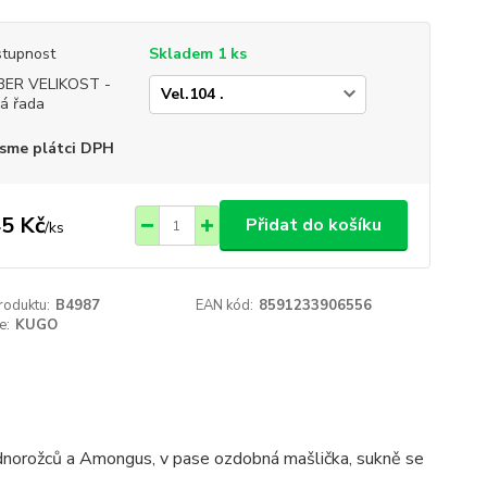
tupnost
Skladem 1 ks
BER VELIKOST -
á řada
sme plátci DPH
5 Kč
Přidat do košíku
/
ks
roduktu:
B4987
EAN kód:
8591233906556
e:
KUGO
ednorožců a Amongus, v pase ozdobná mašlička, sukně se