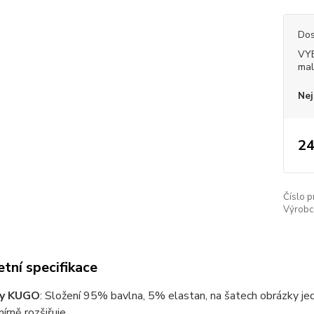
Dos
VY
mal
Nej
24
Číslo p
Výrobc
tní specifikace
ty KUGO
: Složení 95% bavlna, 5% elastan, na šatech obrázky j
írně rozšiřuje.