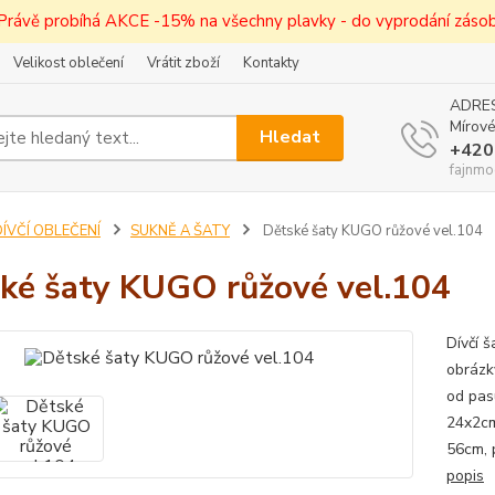
! Právě probíhá AKCE -15% na všechny plavky - do vyprodání zásob 
Velikost oblečení
Vrátit zboží
Kontakty
ADRES
Mírové
Hledat
+420
fajnmo
ÍVČÍ OBLEČENÍ
SUKNĚ A ŠATY
Dětské šaty KUGO růžové vel.104
ké šaty KUGO růžové vel.104
Dívčí 
obrázk
od pasu
24x2cm
56cm, 
popis