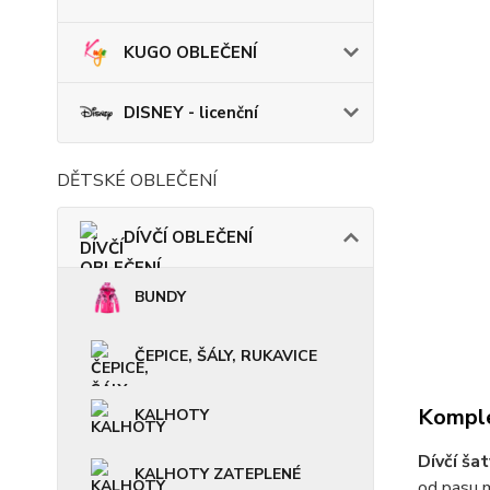
KUGO OBLEČENÍ
DISNEY - licenční
DĚTSKÉ OBLEČENÍ
DÍVČÍ OBLEČENÍ
BUNDY
ČEPICE, ŠÁLY, RUKAVICE
Komple
KALHOTY
Dívčí ša
KALHOTY ZATEPLENÉ
od pasu m