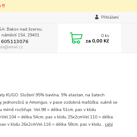
!!!
Přihlášení
A: Bakov nad Jizerou,
 náměstí 154, 29401
0
ks
za
0,00 Kč
 605113076
da@email.cz
šaty KUGO: Složení 95% bavlna, 5% elastan, na šatech
y jednorožců a Amongus, v pase ozdobná mašlička, sukně se
 mírně rozšiřuje. Vel.98 = délka 51cm, pas v klidu
Vel.104 = délka 54cm, pas v klidu 25x2cmVel.110 = délka
pas v klidu 26x2cmVel.116 = délka 58cm, pas v klidu...
celý