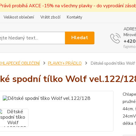
! Právě probíhá AKCE -15% na všechny plavky - do vyprodání zásob 
Velikost oblečení
Vrátit zboží
Kontakty
ADRES
Mírové
Hledat
+420
fajnmo
CHLAPECKÉ OBLEČENÍ
PLAVKY+ PRÁDLO
Dětské spodní tílko Wolf
ké spodní tílko Wolf vel.122/12
Chlape
pružné
44cm, 
24cmVe
délka 