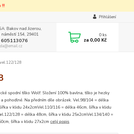
!!!
Přihlášení
A: Bakov nad Jizerou,
 náměstí 154, 29401
0
ks
za
0,00 Kč
 605113076
da@email.cz
 vel.122/128
8
cké spodní tílko Wolf: Složení 100% bavlna, tílko je hezky
 a pohodlné. Na předním díle obrázek. Vel.98/104 = délka
šířka v klidu 24x2cmVel.110/116 = délka 46cm, šířka v klidu
l.122/128 = délka 48cm, šířka v klidu 25x2cmVel.134/140 =
50cm, šířka v klidu 27x2cm
celý popis