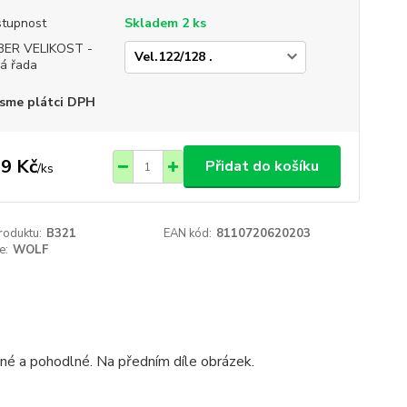
tupnost
Skladem 2 ks
BER VELIKOST -
á řada
sme plátci DPH
9 Kč
Přidat do košíku
/
ks
roduktu:
B321
EAN kód:
8110720620203
e:
WOLF
žné a pohodlné. Na předním díle obrázek.