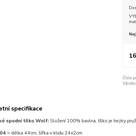
Dos
VY
mal
Nej
16
Číslo p
Výrobc
tní specifikace
é spodní tílko Wolf:
Složení 100% bavlna, tílko je hezky pru
104
= délka 44cm, šířka v klidu 24x2cm