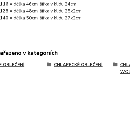
/116
= délka 46cm, šířka v klidu 24cm
/128
= délka 48cm, šířka v klidu 25x2cm
/140
= délka 50cm, šířka v klidu 27x2cm
zařazeno v kategoriích
 OBLEČENÍ
CHLAPECKÉ OBLEČENÍ
CHL
WO