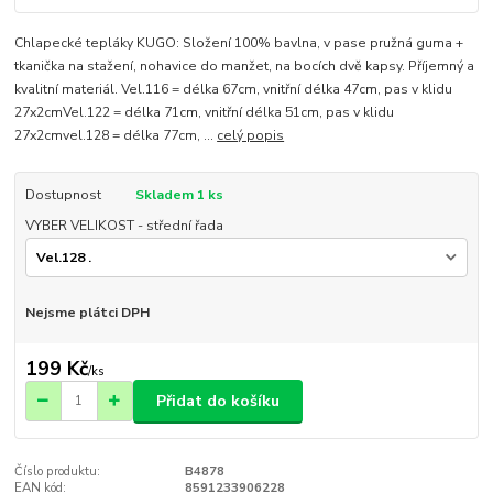
Chlapecké tepláky KUGO: Složení 100% bavlna, v pase pružná guma +
tkanička na stažení, nohavice do manžet, na bocích dvě kapsy. Příjemný a
kvalitní materiál. Vel.116 = délka 67cm, vnitřní délka 47cm, pas v klidu
27x2cmVel.122 = délka 71cm, vnitřní délka 51cm, pas v klidu
27x2cmvel.128 = délka 77cm, ...
celý popis
Dostupnost
Skladem 1 ks
VYBER VELIKOST - střední řada
Nejsme plátci DPH
199 Kč
/
ks
Přidat do košíku
Číslo produktu:
B4878
EAN kód:
8591233906228