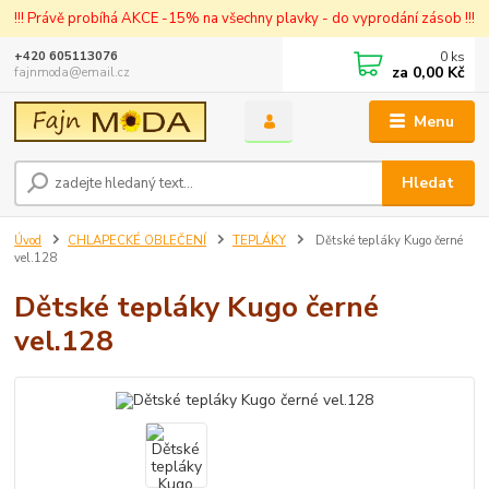
!!! Právě probíhá AKCE -15% na všechny plavky - do vyprodání zásob !!!
0
ks
+420 605113076
za
0,00 Kč
fajnmoda@email.cz
Menu
Hledat
Úvod
CHLAPECKÉ OBLEČENÍ
TEPLÁKY
Dětské tepláky Kugo černé
vel.128
Dětské tepláky Kugo černé
vel.128