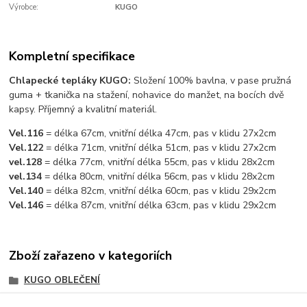
Výrobce:
KUGO
Kompletní specifikace
Chlapecké tepláky KUGO:
Složení 100% bavlna, v pase pružná
guma + tkanička na stažení, nohavice do manžet, na bocích dvě
kapsy. Příjemný a kvalitní materiál.
Vel.116
= délka 67cm, vnitřní délka 47cm, pas v klidu 27x2cm
Vel.122
= délka 71cm, vnitřní délka 51cm, pas v klidu 27x2cm
vel.128
= délka 77cm, vnitřní délka 55cm, pas v klidu 28x2cm
vel.134
= délka 80cm, vnitřní délka 56cm, pas v klidu 28x2cm
Vel.140
= délka 82cm, vnitřní délka 60cm, pas v klidu 29x2cm
Vel.146
= délka 87cm, vnitřní délka 63cm, pas v klidu 29x2cm
Zboží zařazeno v kategoriích
KUGO OBLEČENÍ
CHLAPECKÉ OBLEČENÍ