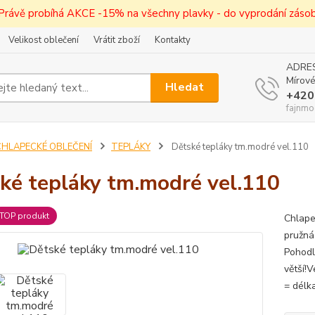
! Právě probíhá AKCE -15% na všechny plavky - do vyprodání zásob 
Velikost oblečení
Vrátit zboží
Kontakty
ADRES
Mírové
Hledat
+420
fajnmo
CHLAPECKÉ OBLEČENÍ
TEPLÁKY
Dětské tepláky tm.modré vel.110
ké tepláky tm.modré vel.110
TOP produkt
Chlape
pružná
Pohodl
větší!
= délk