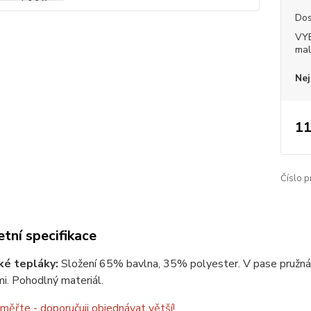
Dos
VY
mal
Nej
11
Číslo p
tní specifikace
ké tepláky:
Složení 65% bavlna, 35% polyester. V pase pružná
i. Pohodlný materiál.
 měřte - doporučuji objednávat větší!