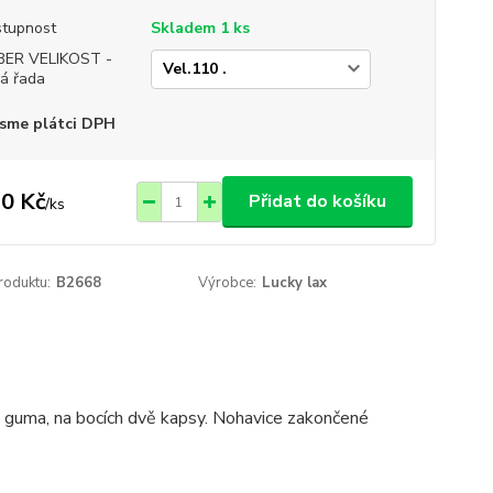
tupnost
Skladem 1 ks
BER VELIKOST -
á řada
sme plátci DPH
0 Kč
Přidat do košíku
/
ks
roduktu:
B2668
Výrobce:
Lucky lax
 guma, na bocích dvě kapsy. Nohavice zakončené