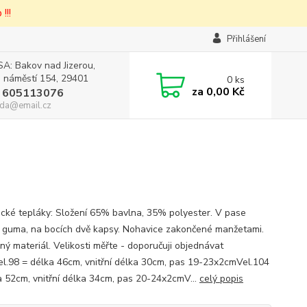
!!!
Přihlášení
A: Bakov nad Jizerou,
 náměstí 154, 29401
0
ks
za
0,00 Kč
 605113076
da@email.cz
cké tepláky: Složení 65% bavlna, 35% polyester. V pase
 guma, na bocích dvě kapsy. Nohavice zakončené manžetami.
ný materiál. Velikosti měřte - doporučuji objednávat
Vel.98 = délka 46cm, vnitřní délka 30cm, pas 19-23x2cmVel.104
a 52cm, vnitřní délka 34cm, pas 20-24x2cmV...
celý popis