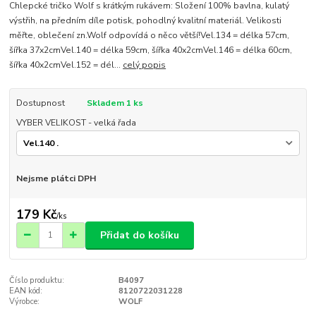
Chlepcké tričko Wolf s krátkým rukávem: Složení 100% bavlna, kulatý
výstřih, na předním díle potisk, pohodlný kvalitní materiál. Velikosti
měřte, oblečení zn.Wolf odpovídá o něco větší!Vel.134 = délka 57cm,
šířka 37x2cmVel.140 = délka 59cm, šířka 40x2cmVel.146 = délka 60cm,
šířka 40x2cmVel.152 = dél...
celý popis
Dostupnost
Skladem 1 ks
VYBER VELIKOST - velká řada
Nejsme plátci DPH
179 Kč
/
ks
Přidat do košíku
Číslo produktu:
B4097
EAN kód:
8120722031228
Výrobce:
WOLF