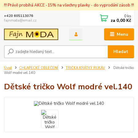
!!! Právě probíhá AKCE -15% na všechny plavky - do vyprodání zásob !!!
0
ks
+420 605113076
za
0,00 Kč
fajnmoda@email.cz
Menu
Hledat
Úvod
CHLAPECKÉ OBLEČENÍ
TRIČKA KRÁTKÝ RUKÁV
Dětské tričko
Wolf modré vel.140
Dětské tričko Wolf modré vel.140