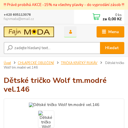
!!! Právě probíhá AKCE -15% na všechny plavky - do vyprodání zásob !!!
0
ks
+420 605113076
za
0,00 Kč
fajnmoda@email.cz
Menu
Hledat
Úvod
CHLAPECKÉ OBLEČENÍ
TRIČKA KRÁTKÝ RUKÁV
Dětské tričko
Wolf tm.modré vel.146
Dětské tričko Wolf tm.modré
vel.146