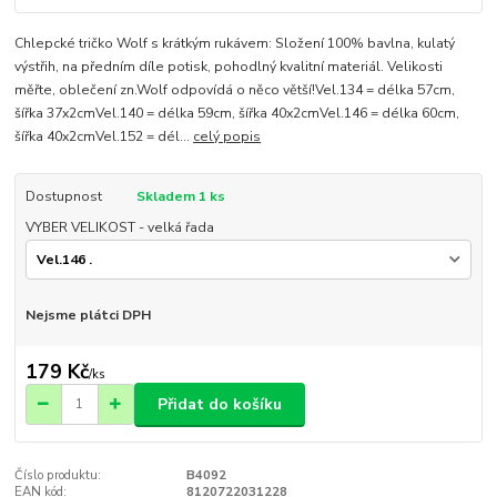
Chlepcké tričko Wolf s krátkým rukávem: Složení 100% bavlna, kulatý
výstřih, na předním díle potisk, pohodlný kvalitní materiál. Velikosti
měřte, oblečení zn.Wolf odpovídá o něco větší!Vel.134 = délka 57cm,
šířka 37x2cmVel.140 = délka 59cm, šířka 40x2cmVel.146 = délka 60cm,
šířka 40x2cmVel.152 = dél...
celý popis
Dostupnost
Skladem 1 ks
VYBER VELIKOST - velká řada
Nejsme plátci DPH
179 Kč
/
ks
Přidat do košíku
Číslo produktu:
B4092
EAN kód:
8120722031228