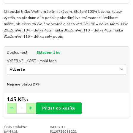
Chlepcké tričko Wolf s krátkým rukávem: Složení 100% bavlna, kulatý
výstřih, na předním díle potisk, pohodlný kvalitní materiál. Velikosti
měřte, oblečení zn.Wolf odpovídá o něco větší!Vel.98 = délka 44cm, šířka
29x2cmVel.104 = délka 46cm, šířka 30x2cmVel.110 = délka 48cm, šířka
31x2cmVel.116 = délk...
celý popis
Dostupnost
Skladem 1 ks
VYBER VELIKOST - malá řada
Nejsme plátci DPH
145 Kč
/
ks
Přidat do košíku
Číslo produktu:
B4102-H
EAN kód:
8110722011221