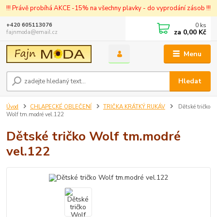
!!! Právě probíhá AKCE -15% na všechny plavky - do vyprodání zásob !!!
0
ks
+420 605113076
za
0,00 Kč
fajnmoda@email.cz
Menu
Hledat
Úvod
CHLAPECKÉ OBLEČENÍ
TRIČKA KRÁTKÝ RUKÁV
Dětské tričko
Wolf tm.modré vel.122
Dětské tričko Wolf tm.modré
vel.122