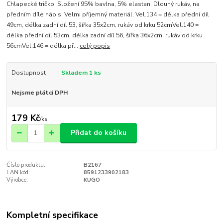
Chlapecké tričko: Složení 95% bavlna, 5% elastan. Dlouhý rukáv, na
předním díle nápis. Velmi příjemný materiál. Vel.134 = délka přední díl
49cm, délka zadní díl 53, šířka 35x2cm, rukáv od krku 52cmVel.140 =
délka přední díl 53cm, délka zadní díl 56, šířka 36x2cm, rukáv od krku
56cmVel.146 = délka př...
celý popis
Dostupnost
Skladem 1 ks
Nejsme plátci DPH
179 Kč
/
ks
Přidat do košíku
Číslo produktu:
B2167
EAN kód:
8591233902183
Výrobce:
KUGO
Kompletní specifikace