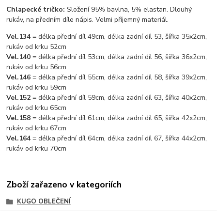
Chlapecké tričko:
Složení 95% bavlna, 5% elastan. Dlouhý
rukáv, na předním díle nápis. Velmi příjemný materiál.
Vel.134
= délka přední díl 49cm, délka zadní díl 53, šířka 35x2cm,
rukáv od krku 52cm
Vel.140
= délka přední díl 53cm, délka zadní díl 56, šířka 36x2cm,
rukáv od krku 56cm
Vel.146
= délka přední díl 55cm, délka zadní díl 58, šířka 39x2cm,
rukáv od krku 59cm
Vel.152
= délka přední díl 59cm, délka zadní díl 63, šířka 40x2cm,
rukáv od krku 65cm
Vel.158
= délka přední díl 61cm, délka zadní díl 65, šířka 42x2cm,
rukáv od krku 67cm
Vel.164
= délka přední díl 64cm, délka zadní díl 67, šířka 44x2cm,
rukáv od krku 70cm
Zboží zařazeno v kategoriích
KUGO OBLEČENÍ
CHLAPECKÉ OBLEČENÍ