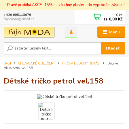
!!! Právě probíhá AKCE -15% na všechny plavky - do vyprodání zásob !!!
0
ks
+420 605113076
za
0,00 Kč
fajnmoda@email.cz
Menu
Hledat
Úvod
CHLAPECKÉ OBLEČENÍ
TRIČKA DLOUHÝ RUKÁV
Dětské
tričko petrol vel.158
Dětské tričko petrol vel.158