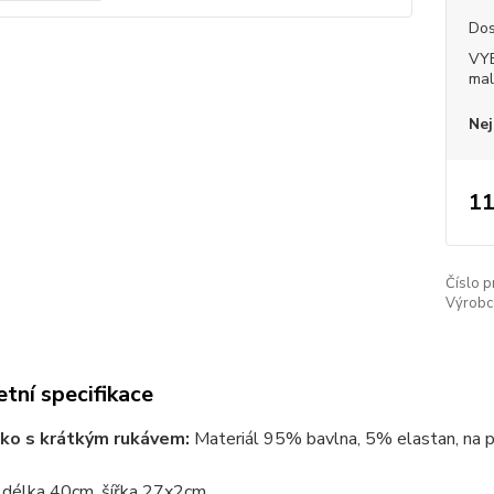
Dos
VY
mal
Nej
11
Číslo p
Výrobc
tní specifikace
ičko s krátkým rukávem:
Materiál 95% bavlna, 5% elastan, na p
 délka 40cm, šířka 27x2cm