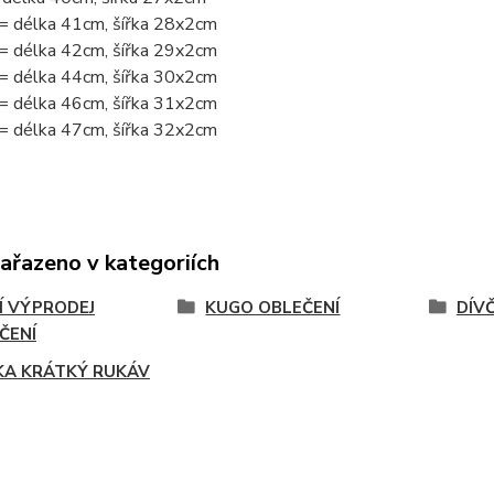
= délka 41cm, šířka 28x2cm
= délka 42cm, šířka 29x2cm
= délka 44cm, šířka 30x2cm
= délka 46cm, šířka 31x2cm
= délka 47cm, šířka 32x2cm
zařazeno v kategoriích
Í VÝPRODEJ
KUGO OBLEČENÍ
DÍVČ
ČENÍ
KA KRÁTKÝ RUKÁV