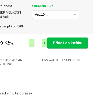
tupnost
Skladem 1 ks
BER VELIKOST -
á řada
sme plátci DPH
9 Kč
Přidat do košíku
/
ks
roduktu:
A6146
EAN kód:
8591233930025
e:
KUGO
ředním díle obrázek.