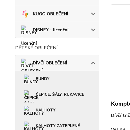
KUGO OBLEČENÍ
DISNEY - licenční
DĚTSKÉ OBLEČENÍ
DÍVČÍ OBLEČENÍ
BUNDY
ČEPICE, ŠÁLY, RUKAVICE
Komple
KALHOTY
Dívčí tr
KALHOTY ZATEPLENÉ
Vel.98
=