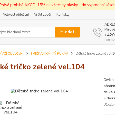
! Právě probíhá AKCE -15% na všechny plavky - do vyprodání zásob 
Velikost oblečení
Vrátit zboží
Kontakty
ADRES
Mírové
Hledat
+420
fajnmo
ÍVČÍ OBLEČENÍ
TRIČKA KRÁTKÝ RUKÁV
Dětské tričko zelené vel.
ké tričko zelené vel.104
Dívčí 
přední
délka 
= délk
31x2cm