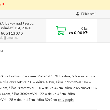
!!!
Přihlášení
A: Bakov nad Jizerou,
 náměstí 154, 29401
0
ks
za
0,00 Kč
 605113076
da@email.cz
104
tričko s krátkým rukávem: Materiál 95% bavlna, 5% elastan, na
m díle obrázek.Vel.98 = délka 40cm, šířka 27x2cmVel.104 =
41cm, šířka 28x2cmVel.110 = délka 42cm, šířka 29x2cmVel.116
a 44cm, šířka 30x2cmVel.122 = délka 46cm, šířka
Vel.128 = délka 47cm, šířka 32x2cm
celý popis