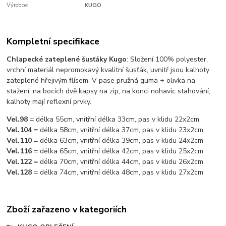
Výrobce:
KUGO
Kompletní specifikace
Chlapecké zateplené šusťáky Kugo
: Složení 100% polyester,
vrchní materiál nepromokavý kvalitní šusťák, uvnitř jsou kalhoty
zateplené hřejivým flísem. V pase pružná guma + olivka na
stažení, na bocích dvě kapsy na zip, na konci nohavic stahování,
kalhoty mají reflexní prvky.
Vel.98
= délka 55cm, vnitřní délka 33cm, pas v klidu 22x2cm
Vel.104
= délka 58cm, vnitřní délka 37cm, pas v klidu 23x2cm
Vel.110
= délka 63cm, vnitřní délka 39cm, pas v klidu 24x2cm
Vel.116
= délka 65cm, vnitřní délka 42cm, pas v klidu 25x2cm
Vel.122
= délka 70cm, vnitřní délka 44cm, pas v klidu 26x2cm
Vel.128
= délka 74cm, vnitřní délka 48cm, pas v klidu 27x2cm
Zboží zařazeno v kategoriích