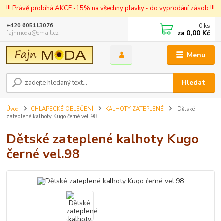
!!! Právě probíhá AKCE -15% na všechny plavky - do vyprodání zásob !!!
0
ks
+420 605113076
za
0,00 Kč
fajnmoda@email.cz
Menu
Hledat
Úvod
CHLAPECKÉ OBLEČENÍ
KALHOTY ZATEPLENÉ
Dětské
zateplené kalhoty Kugo černé vel.98
Dětské zateplené kalhoty Kugo
černé vel.98