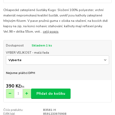
Chlapecké zateplené šusťáky Kugo: Složení 100% polyester, vrchní
materiál nepromokavý kvalitní šusťák, uvnitř jsou kalhoty zateplené
hřejivým flísem. V pase pružná guma + olivka na stažení, na bocích dvě
kapsy na zip, na konci nohavic stahování, kalhoty mají reflexní prvky.
Vel.98 = délka 55cm, vnit...
celý popis
Dostupnost
Skladem 1 ks
VYBER VELIKOST - malá řada
Nejsme plátci DPH
390 Kč
/
ks
Přidat do košíku
Číslo produktu:
B3561-H
EAN kód:
8591233970908