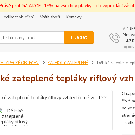
! Právě probíhá AKCE -15% na všechny plavky - do vyprodání zásob 
Velikost oblečení
Vrátit zboží
Kontakty
ADRES
Mírové
Hledat
+420
fajnmo
CHLAPECKÉ OBLEČENÍ
KALHOTY ZATEPLENÉ
Dětské zateplené tepl
ké zateplené tepláky riflový vzh
Chlape
95% ba
polyes
stranác
= délka