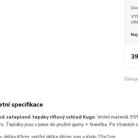
Dos
VY
stř
Nej
39
Číslo p
tní specifikace
é zateplené tepáky riflový vzhled Kugo
: Vrchní materiál 9
u. Tepláky jsou v pase do pružné gumy + tkanička. Po stranách dv
= délka 69cm, vnitřní délka 46cm, pas v klidu 25x2cm