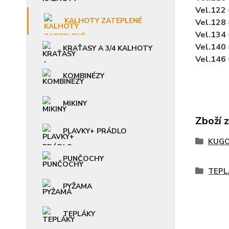
Vel.122
KALHOTY ZATEPLENÉ
Vel.128
Vel.134
Vel.140
KRAŤASY A 3/4 KALHOTY
Vel.146
KOMBINÉZY
MIKINY
Zboží 
PLAVKY+ PRÁDLO
KUGO
PUNČOCHY
TEPL
PYŽAMA
TEPLÁKY