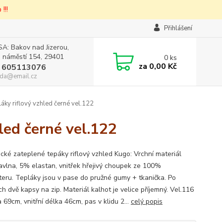
!!!
Přihlášení
A: Bakov nad Jizerou,
 náměstí 154, 29401
0
ks
za
0,00 Kč
 605113076
da@email.cz
áky riflový vzhled černé vel.122
led černé vel.122
cké zateplené tepáky riflový vzhled Kugo: Vrchní materiál
vlna, 5% elastan, vnitřek hřejivý choupek ze 100%
teru. Tepláky jsou v pase do pružné gumy + tkanička. Po
h dvě kapsy na zip. Materiál kalhot je velice příjemný. Vel.116
 69cm, vnitřní délka 46cm, pas v klidu 2...
celý popis