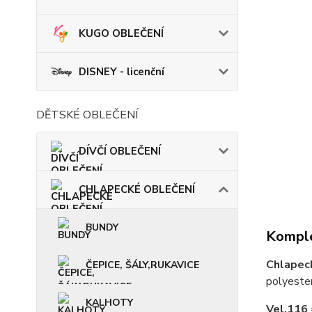
KUGO OBLEČENÍ
DISNEY - licenční
DĚTSKÉ OBLEČENÍ
DÍVČÍ OBLEČENÍ
CHLAPECKÉ OBLEČENÍ
BUNDY
Komple
Chlapeck
ČEPICE, ŠÁLY,RUKAVICE
polyester
KALHOTY
Vel.116