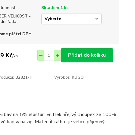
tupnost
Skladem 1 ks
BER VELIKOST -
ední řada
sme plátci DPH
9 Kč
Přidat do košíku
/
ks
roduktu:
B2821-H
Výrobce:
KUGO
5% bavlna, 5% elastan, vnitřek hřejivý choupek ze 100%
ě kapsy na zip. Materiál kalhot je velice příjemný.