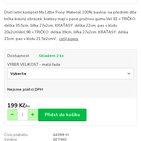
Dívčí letní komplet My Little Pony: Materiál 100% bavlna, na předním díle
trička krásný obrázek, kraťasy mají v pase pružnou gumu.Vel.92 = TRIČKO:
délka 35,5cm, šířka 27x2cm. KRAŤASY: délka 22cm, pas v klidu
20x2cmVerl.98 = TRIČKO: délka 39cm, šířka 27x2cm. KRAŤASY: délka
23cm, pas v klidu 21,5x2cmV...
celý popis
Dostupnost
Skladem 2 ks
VYBER VELIKOST - malá řada
Nejsme plátci DPH
199 Kč
/
ks
Přidat do košíku
Číslo produktu:
A4399-H
Výrobce:
SETINO