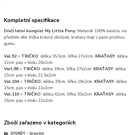
Kompletní specifikace
Dívčí letní komplet My Little Pony:
Materiál 100% bavlna, na
předním díle trička krásný obrázek, kraťasy mají v pase pružnou
gumu.
Vel.92
=
TRIČKO
: délka 35,5cm, šířka 27x2cm
. KRAŤASY
: délka
22cm, pas v klidu 20x2cm
Verl.98
=
TRIČKO
: délka 39cm, šířka 27x2cm.
KRAŤASY
: délka
23cm, pas v klidu 21,5x2cm
Vel.104
=
TRIČKO:
délka 39cm, šířka 29x2cm.
KRAŤASY
: délka
25cm, pas v klidu 22x2cm
Vel.110
=
TRIČKO
: délka 42cm, šířka 30x2cm.
KRAŤASY
: délka
25cm, pas v klidu 22x2cm
Zboží zařazeno v kategoriích
DISNEY - licenční