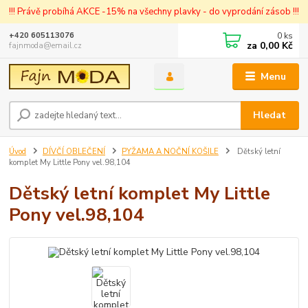
!!! Právě probíhá AKCE -15% na všechny plavky - do vyprodání zásob !!!
0
ks
+420 605113076
za
0,00 Kč
fajnmoda@email.cz
Menu
Hledat
Úvod
DÍVČÍ OBLEČENÍ
PYŽAMA A NOČNÍ KOŠILE
Dětský letní
komplet My Little Pony vel.98,104
Dětský letní komplet My Little
Pony vel.98,104