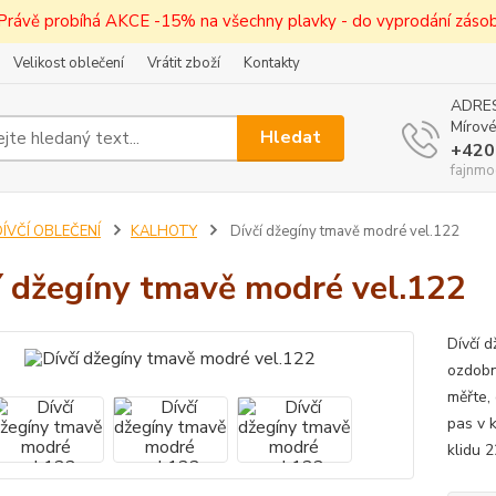
! Právě probíhá AKCE -15% na všechny plavky - do vyprodání zásob 
Velikost oblečení
Vrátit zboží
Kontakty
ADRES
Mírové
Hledat
+420
fajnmo
ÍVČÍ OBLEČENÍ
KALHOTY
Dívčí džegíny tmavě modré vel.122
í džegíny tmavě modré vel.122
Dívčí 
ozdobné
měřte,
pas v 
klidu 