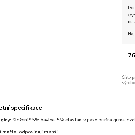
Dos
VY
mal
Nej
26
Číslo p
Výrobc
tní specifikace
egíny:
Složení 95% bavlna, 5% elastan, v pase pružná guma, ozdobn
i měřte, odpovídají menší