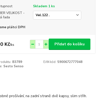
tupnost
Skladem 1 ks
BER VELIKOST -
á řada
sme plátci DPH
0 Kč
Přidat do košíku
/
ks
roduktu:
B3789
EAN kód:
5900672777048
e:
Sesto Senso
é prošívání, na zadní straně dvě kapsy, slim střih.