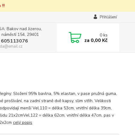
!!!
Přihlášení
A: Bakov nad Jizerou,
 náměstí 154, 29401
0
ks
za
0,00 Kč
 605113076
da@email.cz
džegíny: Složení 95% bavlna, 5% elastan, v pase pružná guma,
 prošívání, na zadní straně dvě kapsy, slim střih. Velikosti
 odpovídají menší Vel.110 = délka 53cm, vnitřní délka 39cm,
klidu 21x2cmVel.122 = délka 62cm, vnitřní délka 47cm, pas v
22x2cm
celý popis