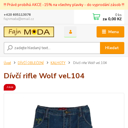
!!! Právě probíhá AKCE -15% na všechny plavky - do vyprodání zásob !!!
0
ks
+420 605113076
za
0,00 Kč
fajnmoda@email.cz
Menu
Hledat
Úvod
DÍVČÍ OBLEČENÍ
KALHOTY
Dívčí rifle Wolf vel.104
Dívčí rifle Wolf vel.104
Akce