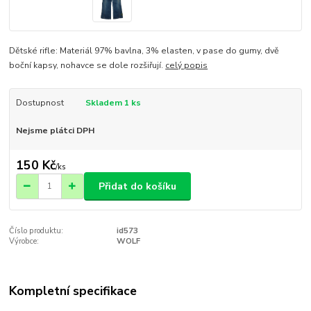
Dětské rifle: Materiál 97% bavlna, 3% elasten, v pase do gumy, dvě
boční kapsy, nohavce se dole rozšiřují.
celý popis
Dostupnost
Skladem 1 ks
Nejsme plátci DPH
150 Kč
/
ks
Přidat do košíku
Číslo produktu:
id573
Výrobce:
WOLF
Kompletní specifikace