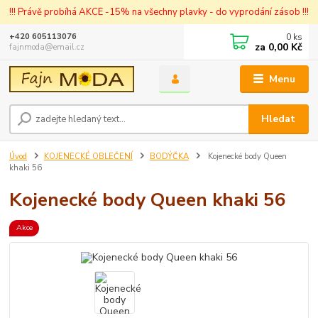
!!! Právě probíhá AKCE -15% na všechny plavky - do vyprodání zásob !!!
0
ks
+420 605113076
za
0,00 Kč
fajnmoda@email.cz
Menu
Hledat
Úvod
KOJENECKÉ OBLEČENÍ
BODÝČKA
Kojenecké body Queen
khaki 56
Kojenecké body Queen khaki 56
Akce