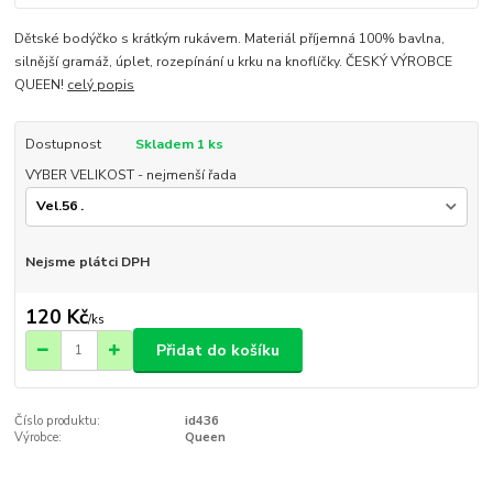
Dětské bodýčko s krátkým rukávem. Materiál příjemná 100% bavlna,
silnější gramáž, úplet, rozepínání u krku na knoflíčky. ČESKÝ VÝROBCE
QUEEN!
celý popis
Dostupnost
Skladem 1 ks
VYBER VELIKOST - nejmenší řada
Nejsme plátci DPH
120 Kč
/
ks
Přidat do košíku
Číslo produktu:
id436
Výrobce:
Queen