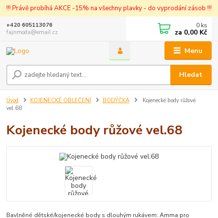
!!! Právě probíhá AKCE -15% na všechny plavky - do vyprodání zásob !!!
0
ks
+420 605113076
za
0,00 Kč
fajnmoda@email.cz
Menu
Hledat
Úvod
KOJENECKÉ OBLEČENÍ
BODÝČKA
Kojenecké body růžové
vel.68
Kojenecké body růžové vel.68
Bavlněné dětské/kojenecké body s dlouhým rukávem: Amma pro