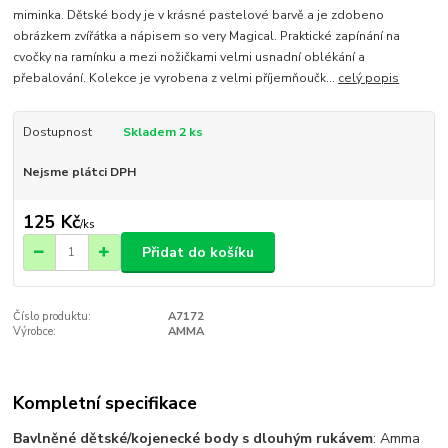
miminka. Dětské body je v krásné pastelové barvě a je zdobeno
obrázkem zvířátka a nápisem so very Magical. Praktické zapínání na
cvočky na ramínku a mezi nožičkami velmi usnadní oblékání a
přebalování. Kolekce je vyrobena z velmi příjemňoučk...
celý popis
Dostupnost
Skladem 2 ks
Nejsme plátci DPH
125 Kč
/
ks
Přidat do košíku
Číslo produktu:
A7172
Výrobce:
AMMA
Kompletní specifikace
Bavlněné dětské/kojenecké body s dlouhým rukávem
: Amma