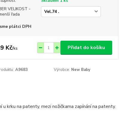
tupnost
Skladem 1 ks
BER VELIKOST -
menší řada
sme plátci DPH
9 Kč
Přidat do košíku
/
ks
roduktu:
A9683
Výrobce:
New Baby
 u krku na patenty, mezi nožičkama zapínání na patenty.