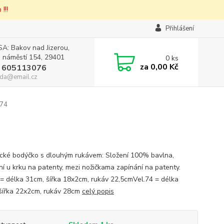
!!!
Přihlášení
A: Bakov nad Jizerou,
 náměstí 154, 29401
0
ks
za
0,00 Kč
 605113076
da@email.cz
.74
cké bodýčko s dlouhým rukávem: Složení 100% bavlna,
ní u krku na patenty, mezi nožičkama zapínání na patenty.
 = délka 31cm, šířka 18x2cm, rukáv 22,5cmVel.74 = délka
šířka 22x2cm, rukáv 28cm
celý popis