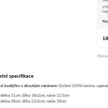
Dos
VY
nej
Nej
18
Číslo p
tní specifikace
ké bodýčko s dlouhým rukávem:
Složení 100% bavlna, zapínání
délka 31cm, šířka 18x2cm, rukáv 22,5cm
 délka 38cm, šířka 22x2cm, rukáv 28cm