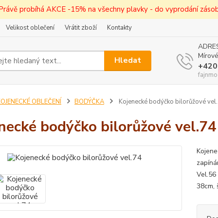
! Právě probíhá AKCE -15% na všechny plavky - do vyprodání zásob 
Velikost oblečení
Vrátit zboží
Kontakty
ADRES
Mírové
Hledat
+420
fajnmo
KOJENECKÉ OBLEČENÍ
BODÝČKA
Kojenecké bodýčko bilorůžové vel
necké bodýčko bilorůžové vel.74
Kojene
zapíná
Vel.56
38cm, 