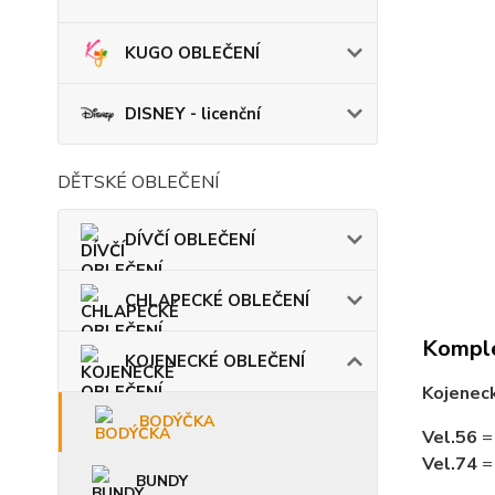
KUGO OBLEČENÍ
DISNEY - licenční
DĚTSKÉ OBLEČENÍ
DÍVČÍ OBLEČENÍ
CHLAPECKÉ OBLEČENÍ
Komple
KOJENECKÉ OBLEČENÍ
Kojenec
BODÝČKA
Vel.56
= 
Vel.74
=
BUNDY