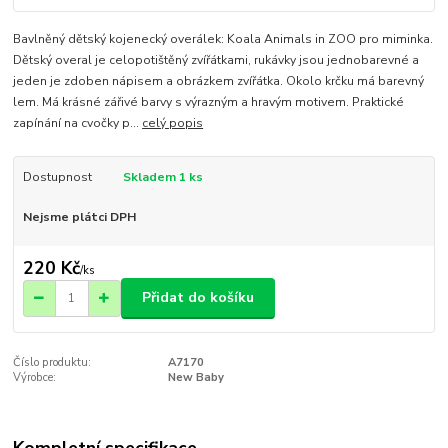
Bavlněný dětský kojenecký overálek: Koala Animals in ZOO pro miminka.
Dětský overal je celopotištěný zvířátkami, rukávky jsou jednobarevné a
jeden je zdoben nápisem a obrázkem zvířátka. Okolo krčku má barevný
lem. Má krásné zářivé barvy s výrazným a hravým motivem. Praktické
zapínání na cvočky p...
celý popis
Dostupnost
Skladem 1 ks
Nejsme plátci DPH
220 Kč
/
ks
Přidat do košíku
Číslo produktu:
A7170
Výrobce:
New Baby