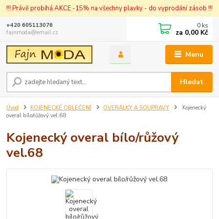
!!! Právě probíhá AKCE -15% na všechny plavky - do vyprodání zásob !!!
0
ks
+420 605113076
za
0,00 Kč
fajnmoda@email.cz
Menu
Hledat
Úvod
KOJENECKÉ OBLEČENÍ
OVERÁLKY A SOUPRAVY
Kojenecký
overal bílo/růžový vel.68
Kojenecký overal bílo/růžový
vel.68