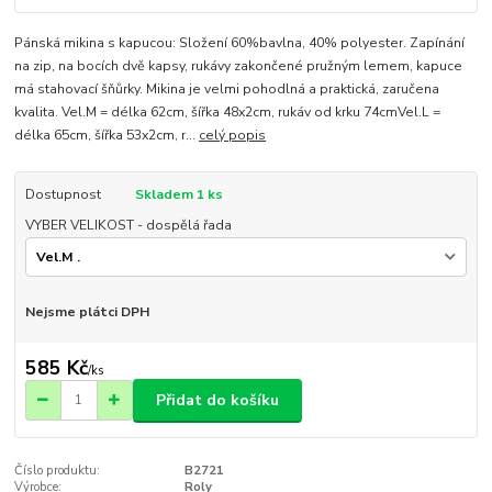
Pánská mikina s kapucou: Složení 60%bavlna, 40% polyester. Zapínání
na zip, na bocích dvě kapsy, rukávy zakončené pružným lemem, kapuce
má stahovací šňůrky. Mikina je velmi pohodlná a praktická, zaručena
kvalita. Vel.M = délka 62cm, šířka 48x2cm, rukáv od krku 74cmVel.L =
délka 65cm, šířka 53x2cm, r...
celý popis
Dostupnost
Skladem 1 ks
VYBER VELIKOST - dospělá řada
Nejsme plátci DPH
585 Kč
/
ks
Přidat do košíku
Číslo produktu:
B2721
Výrobce:
Roly