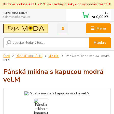
!!! Právě probíhá AKCE -15% na všechny plavky - do vyprodání zásob !!!
0
ks
+420 605113076
za
0,00 Kč
fajnmoda@email.cz
Menu
Hledat
Úvod
PÁNSKÉ OBLEČENÍ
MIKINY
Pánská mikina s kapucou modrá
vel.M
Pánská mikina s kapucou modrá
vel.M