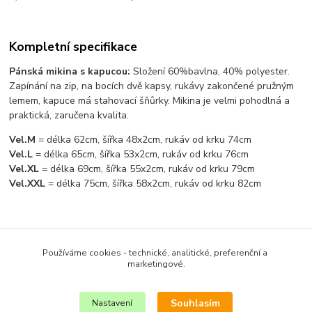
Kompletní specifikace
Pánská mikina s kapucou:
Složení 60%bavlna, 40% polyester.
Zapínání na zip, na bocích dvě kapsy, rukávy zakončené pružným
lemem, kapuce má stahovací šňůrky. Mikina je velmi pohodlná a
praktická, zaručena kvalita.
Vel.M
= délka 62cm, šířka 48x2cm, rukáv od krku 74cm
Vel.L
= délka 65cm, šířka 53x2cm, rukáv od krku 76cm
Vel.XL
= délka 69cm, šířka 55x2cm, rukáv od krku 79cm
Vel.XXL
= délka 75cm, šířka 58x2cm, rukáv od krku 82cm
Zboží zařazeno v kategoriích
Používáme cookies - technické, analitické, preferenční a
PÁNSKÉ OBLEČENÍ
marketingové.
MIKINY
Souhlasím
Nastavení