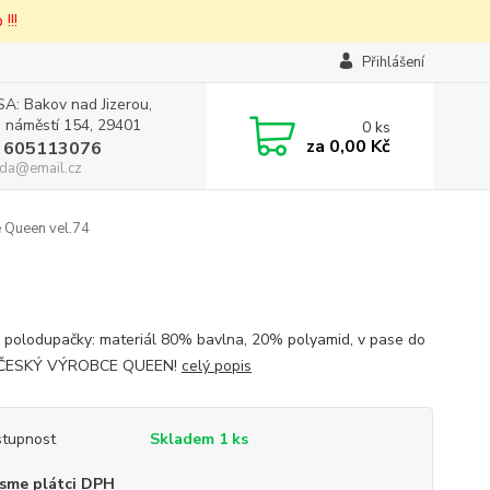
!!!
Přihlášení
A: Bakov nad Jizerou,
 náměstí 154, 29401
0
ks
za
0,00 Kč
 605113076
da@email.cz
 Queen vel.74
 polodupačky: materiál 80% bavlna, 20% polyamid, v pase do
 ČESKÝ VÝROBCE QUEEN!
celý popis
tupnost
Skladem 1 ks
sme plátci DPH