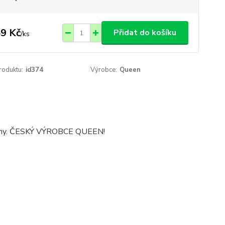
9 Kč
Přidat do košíku
/
ks
roduktu:
id374
Výrobce:
Queen
 gumy. ČESKÝ VÝROBCE QUEEN!