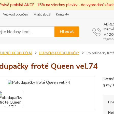
! Právě probíhá AKCE -15% na všechny plavky - do vyprodání zásob 
Velikost oblečení
Vrátit zboží
Kontakty
ADRES
Mírové
Hledat
+420
fajnmo
KOJENECKÉ OBLEČENÍ
DUPAČKY, POLODUPAČKY
Polodupačky froté
dupačky froté Queen vel.74
Dětské
gumy.
Dos
Nej