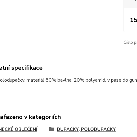
15
Číslo p
tní specifikace
olodupačky: materiál 80% bavlna, 20% polyamid, v pase do
zařazeno v kategoriích
NECKÉ OBLEČENÍ
DUPAČKY, POLODUPAČKY