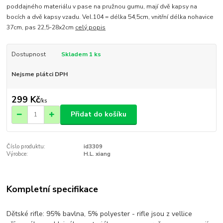
poddajného materiálu v pase na pružnou gumu, mají dvě kapsy na
bocích a dvě kapsy vzadu. Vel.104 = délka 54,5cm, vnitřní délka nohavice
37cm, pas 22,5-28x2cm
celý popis
Dostupnost
Skladem 1 ks
Nejsme plátci DPH
299 Kč
/
ks
Přidat do košíku
Číslo produktu:
id3309
Výrobce:
H.L. xiang
Kompletní specifikace
Dětské rifle: 95% bavlna, 5% polyester - rifle jsou z vellice