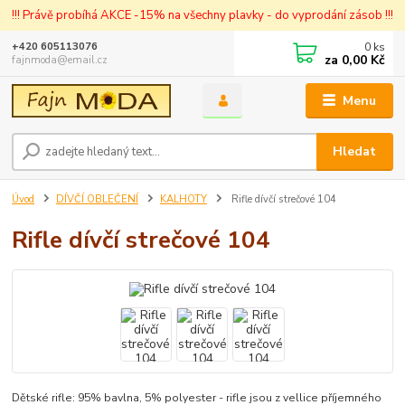
!!! Právě probíhá AKCE -15% na všechny plavky - do vyprodání zásob !!!
0
ks
+420 605113076
za
0,00 Kč
fajnmoda@email.cz
Menu
Hledat
Úvod
DÍVČÍ OBLEČENÍ
KALHOTY
Rifle dívčí strečové 104
Rifle dívčí strečové 104
Dětské rifle: 95% bavlna, 5% polyester - rifle jsou z vellice příjemného