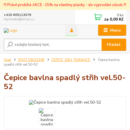
!!! Právě probíhá AKCE -15% na všechny plavky - do vyprodání zásob !!!
0
ks
+420 605113076
za
0,00 Kč
fajnmoda@email.cz
Menu
Hledat
Úvod
DÍVČÍ OBLEČENÍ
ČEPICE, ŠÁLY, RUKAVICE
Čepice bavlna
spadlý střih vel.50-52
Čepice bavlna spadlý střih vel.50-
52