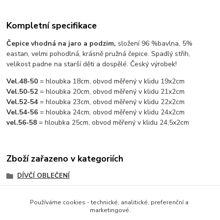
Kompletní specifikace
Čepice vhodná na jaro a podzim,
složení 96 %bavlna, 5%
eastan, velmi pohodlná, krásně pružná čepice. Spadlý střih,
velikost padne na starší děti a dospělé. Český výrobek!
Vel.48-50
= hloubka 18cm, obvod měřený v klidu 19x2cm
Vel.50-52
= hloubka 20cm, obvod měřený v klidu 21x2cm
Vel.52-54
= hloubka 23cm, obvod měřený v klidu 22x2cm
Vel.54-56
= hloubka 24cm, obvod měřený v klidu 24x2cm
vel.56-58
= hloubka 25cm, obvod měřený v klidu 24,5x2cm
Zboží zařazeno v kategoriích
DÍVČÍ OBLEČENÍ
CHLAPECKÉ OBLEČENÍ
Používáme cookies - technické, analitické, preferenční a
ČEPICE, ŠÁLY, RUKAVICE
marketingové.