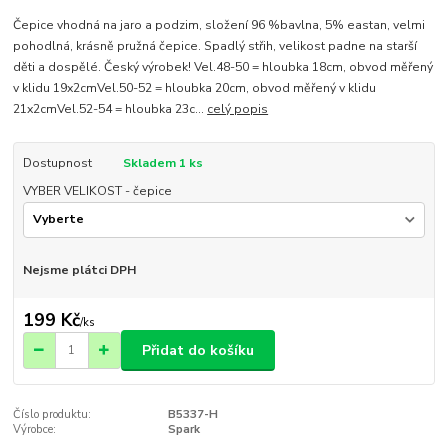
Čepice vhodná na jaro a podzim, složení 96 %bavlna, 5% eastan, velmi
pohodlná, krásně pružná čepice. Spadlý střih, velikost padne na starší
děti a dospělé. Český výrobek! Vel.48-50 = hloubka 18cm, obvod měřený
v klidu 19x2cmVel.50-52 = hloubka 20cm, obvod měřený v klidu
21x2cmVel.52-54 = hloubka 23c...
celý popis
Dostupnost
Skladem 1 ks
VYBER VELIKOST - čepice
Nejsme plátci DPH
199 Kč
/
ks
Přidat do košíku
Číslo produktu:
B5337-H
Výrobce:
Spark