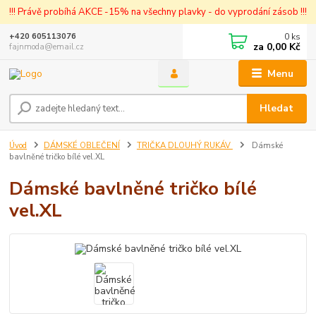
!!! Právě probíhá AKCE -15% na všechny plavky - do vyprodání zásob !!!
0
ks
+420 605113076
za
0,00 Kč
fajnmoda@email.cz
Menu
Hledat
Úvod
DÁMSKÉ OBLEČENÍ
TRIČKA DLOUHÝ RUKÁV
Dámské
bavlněné tričko bílé vel.XL
Dámské bavlněné tričko bílé
vel.XL