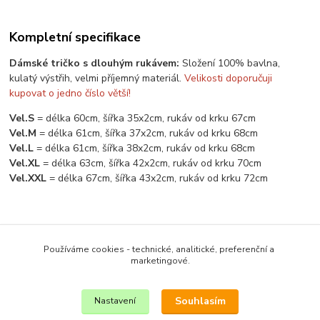
Kompletní specifikace
Dámské tričko s dlouhým rukávem:
Složení 100% bavlna,
kulatý výstřih, velmi příjemný materiál.
Velikosti doporučuji
kupovat o jedno číslo větší!
Vel.S
= délka 60cm, šířka 35x2cm, rukáv od krku 67cm
Vel.M
= délka 61cm, šířka 37x2cm, rukáv od krku 68cm
Vel.L
= délka 61cm, šířka 38x2cm, rukáv od krku 68cm
Vel.XL
= délka 63cm, šířka 42x2cm, rukáv od krku 70cm
Vel.XXL
= délka 67cm, šířka 43x2cm, rukáv od krku 72cm
Zboží zařazeno v kategoriích
Používáme cookies - technické, analitické, preferenční a
DÁMSKÉ OBLEČENÍ
marketingové.
TRIČKA DLOUHÝ RUKÁV
Souhlasím
Nastavení