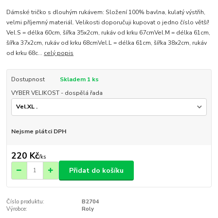
Dámské tričko s dlouhým rukávem: Složení 100% bavlna, kulatý výstřih,
velmi příjemný materiál. Velikosti doporučuji kupovat o jedno číslo větší!
Vel.S = délka 60cm, šířka 35x2cm, rukáv od krku 67cmVel.M = délka 61cm,
šířka 37x2cm, rukáv od krku 68cmVel.L = délka 61cm, šířka 38x2cm, rukáv
od krku 68c...
celý popis
Dostupnost
Skladem 1 ks
VYBER VELIKOST - dospělá řada
Nejsme plátci DPH
220 Kč
/
ks
Přidat do košíku
Číslo produktu:
B2704
Výrobce:
Roly